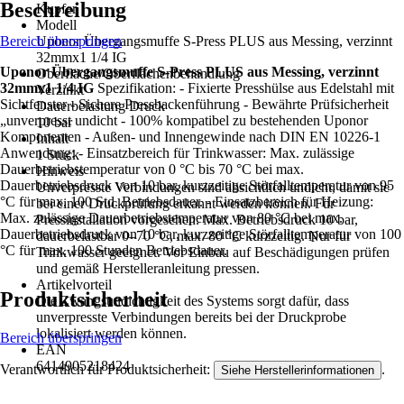
Beschreibung
Kupfer
Modell
Bereich überspringen
Uponor Übergangsmuffe S-Press PLUS aus Messing, verzinnt
32mmx1 1/4 IG
Uponor Übergangsmuffe S-Press PLUS aus Messing, verzinnt
Oberfläche/Oberflächenbehandlung
32mmx1 1/4 IG
Spezifikation: - Fixierte Presshülse aus Edelstahl mit
Verzinkt
Sichtfenster - Sichere Pressbackenführung - Bewährte Prüfsicherheit
Dauerbelastung Druck
„unverpresst undicht - 100% kompatibel zu bestehenden Uponor
10 bar
Komponenten - Außen- und Innengewinde nach DIN EN 10226-1
Inhalt
Anwendung: - Einsatzbereich für Trinkwasser: Max. zulässige
1 Stück
Dauerbetriebstemperatur von 0 °C bis 70 °C bei max.
Hinweis
Dauerbetriebsdruck von 10 bar, kurzzeitige Störfalltemperatur von 95
Unverpresste Verbindungen sind absichtlich undicht, damit sie
°C für max. 100 Std. Betriebsdauer. - Einsatzbereich für Heizung:
bei einer Druckprüfung erkannt werden können. Für
Max. zulässige Dauerbetriebstemperatur von 80 °C bei max.
Pressinstallation vorgesehen. Max. Betriebsdruck 10 bar,
Dauerbetriebsdruck von 10 bar, kurzzeitige Störfalltemperatur von 100
dauerbelastbar 0–70 °C, max. 80 °C kurzzeitig. Nur für
°C für max. 100 Stunden Betriebsdauer.
Trinkwasser geeignet. Vor Einbau auf Beschädigungen prüfen
und gemäß Herstelleranleitung pressen.
Artikelvorteil
Produktsicherheit
Die Zwangsundichtigkeit des Systems sorgt dafür, dass
unverpresste Verbindungen bereits bei der Druckprobe
lokalisiert werden können.
Bereich überspringen
EAN
6414905218424
Verantwortlich für Produktsicherheit:
.
Siehe Herstellerinformationen