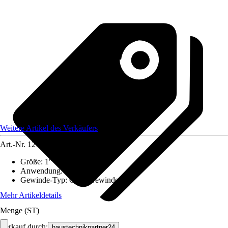
Weitere Artikel des Verkäufers
Art.-Nr.
12738893
Größe
:
1"
Anwendung
:
Verbinden
Gewinde-Typ
:
Ohne Gewinde
Mehr Artikeldetails
Menge (ST)
Verkauf durch:
haustechnikpartner24