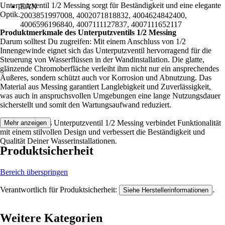
Unterputzventil 1/2 Messing sorgt für Beständigkeit und eine elegante
EAN
Optik.
2003851997008, 4002071818832, 4004624842400,
4006596196840, 4007111127837, 4007111652117
Produktmerkmale des Unterputzventils 1/2 Messing
Darum solltest Du zugreifen: Mit einem Anschluss von 1/2
Innengewinde eignet sich das Unterputzventil hervorragend für die
Steuerung von Wasserflüssen in der Wandinstallation. Die glatte,
glänzende Chromoberfläche verleiht ihm nicht nur ein ansprechendes
Äußeres, sondern schützt auch vor Korrosion und Abnutzung. Das
Material aus Messing garantiert Langlebigkeit und Zuverlässigkeit,
was auch in anspruchsvollen Umgebungen eine lange Nutzungsdauer
sicherstellt und somit den Wartungsaufwand reduziert.
Festgezurrt: Das Unterputzventil 1/2 Messing verbindet Funktionalität
Mehr anzeigen
mit einem stilvollen Design und verbessert die Beständigkeit und
Qualität Deiner Wasserinstallationen.
Produktsicherheit
Bereich überspringen
Verantwortlich für Produktsicherheit:
.
Siehe Herstellerinformationen
Weitere Kategorien