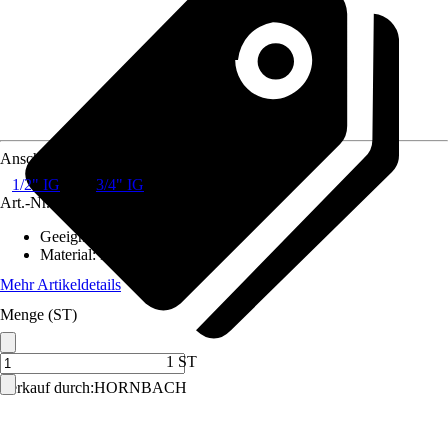
Anschluss
1/2" IG
3/4" IG
Art.-Nr.
3851997
Geeignet für
:
Wasser
Material
:
Messing
Mehr Artikeldetails
Menge (ST)
1 ST
Verkauf durch:
HORNBACH