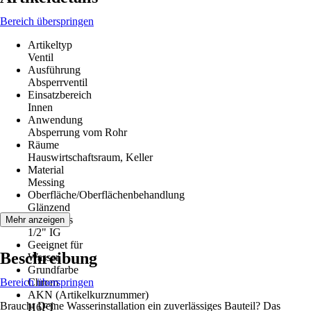
Bereich überspringen
Artikeltyp
Ventil
Ausführung
Absperrventil
Einsatzbereich
Innen
Anwendung
Absperrung vom Rohr
Räume
Hauswirtschaftsraum, Keller
Material
Messing
Oberfläche/Oberflächenbehandlung
Glänzend
Anschluss
Mehr anzeigen
1/2" IG
Geeignet für
Beschreibung
Wasser
Grundfarbe
Bereich überspringen
Chrom
AKN (Artikelkurznummer)
Braucht Deine Wasserinstallation ein zuverlässiges Bauteil? Das
H6FT