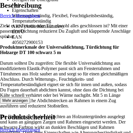
Beschreibung
Holz
Eigenschaften
Bereich überspringen
Witterungsbeständig, Flexibel, Feuchtigkeitsbeständig,
Temperaturbeständig
Zieht es an Fenster oder Tür, obwohl alles geschlossen ist? Mit einer
AKN (Artikelkurznummer)
passenden Dichtung reduzierst Du Zugluft und klappernde Anschläge
EDPU
spürbar.
EAN
4050272900153
Produktmerkmale der
Universaldichtung, Türdichtung für
Holzarge DT 100 schwarz 5 m
Darum solltest Du zugreifen: Die flexible Universaldichtung aus
modifiziertem Elastik-Polymer passt sich am Fensterrahmen und
Türrahmen aus Holz sauber an und sorgt so für einen gleichmäßigen
Abschluss. Durch Witterungs-, Feuchtigkeits- und
Temperaturbeständigkeit eignet sie sich für innen und außen, sodass
Du Fugen dauerhaft abdichten kannst, ohne dass die Dichtung bei
Kälte schnell verhärtet oder bei Wärme nachgibt. Mit 5 m Länge
kannst Du typische Abdichtstrecken an Rahmen in einem Zug
Mehr anzeigen
ausführen und reduzierst Stoßstellen.
Produktsicherheit
Die Dichtung ist für das Abdichten an Holzuntergründen ausgelegt
und kann an gängigen Zargen und Rahmen eingesetzt werden. Der
schwarze Farbton wirkt an dunklen Beschlägen und Rahmen
Bereich überspringen
unauffällig. Dank ihrer Eigenschaften wie Alterungsbeständigkeit und