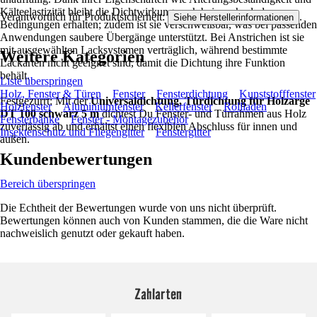
Kälteelastizität bleibt die Dichtwirkung auch bei wechselnden
Verantwortlich für Produktsicherheit:
.
Siehe Herstellerinformationen
Bedingungen erhalten; zudem ist sie verschweißbar, was bei passenden
Anwendungen saubere Übergänge unterstützt. Bei Anstrichen ist sie
mit ausgewählten Lacksystemen verträglich, während bestimmte
Weitere Kategorien
Lackarten nicht geeignet sind, damit die Dichtung ihre Funktion
behält.
Liste überspringen
Holz, Fenster & Türen
Fenster
Fensterdichtung
Kunststofffenster
Festgezurrt: Mit der
Universaldichtung, Türdichtung für Holzarge
Holzfenster
Aluminiumfenster
Kellerfenster
Rollladen
DT 100 schwarz 5 m
dichtest Du Fenster- und Türrahmen aus Holz
Fensterbänke
Fenster - Montagezubehör
zuverlässig ab und erhältst einen flexiblen Abschluss für innen und
Insektenschutz und Fliegengitter
Fenstergitter
außen.
Kundenbewertungen
Bereich überspringen
Die Echtheit der Bewertungen wurde von uns nicht überprüft.
Bewertungen können auch von Kunden stammen, die die Ware nicht
nachweislich genutzt oder gekauft haben.
Zahlarten