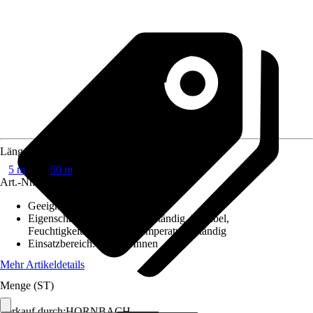
Länge
5 m
50 m
Art.-Nr.
6697397
Geeignet für Untergrund
:
Holz
Eigenschaften
:
Witterungsbeständig, Flexibel,
Feuchtigkeitsbeständig, Temperaturbeständig
Einsatzbereich
:
Außen, Innen
Mehr Artikeldetails
Menge (ST)
Verkauf durch:
HORNBACH