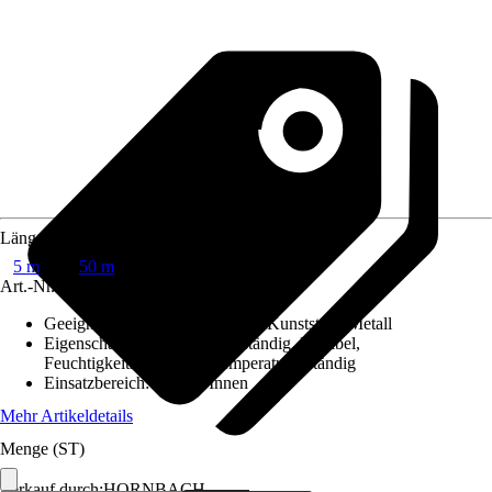
Länge
5 m
50 m
Art.-Nr.
6697392
Geeignet für Untergrund
:
Holz, Kunststoff, Metall
Eigenschaften
:
Witterungsbeständig, Flexibel,
Feuchtigkeitsbeständig, Temperaturbeständig
Einsatzbereich
:
Außen, Innen
Mehr Artikeldetails
Menge (ST)
Verkauf durch:
HORNBACH