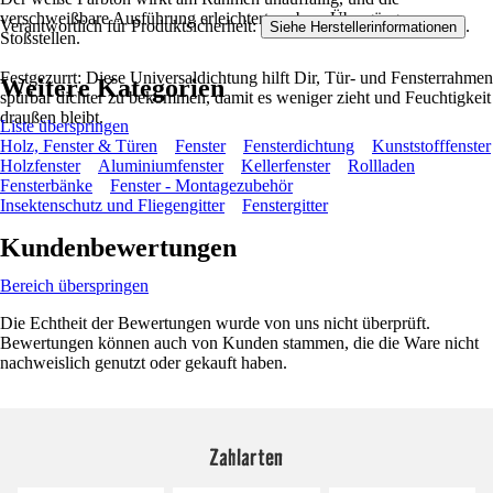
verschweißbare Ausführung erleichtert saubere Übergänge an
Verantwortlich für Produktsicherheit:
.
Siehe Herstellerinformationen
Stoßstellen.
Festgezurrt: Diese Universaldichtung hilft Dir, Tür- und Fensterrahmen
Weitere Kategorien
spürbar dichter zu bekommen, damit es weniger zieht und Feuchtigkeit
draußen bleibt.
Liste überspringen
Holz, Fenster & Türen
Fenster
Fensterdichtung
Kunststofffenster
Holzfenster
Aluminiumfenster
Kellerfenster
Rollladen
Fensterbänke
Fenster - Montagezubehör
Insektenschutz und Fliegengitter
Fenstergitter
Kundenbewertungen
Bereich überspringen
Die Echtheit der Bewertungen wurde von uns nicht überprüft.
Bewertungen können auch von Kunden stammen, die die Ware nicht
nachweislich genutzt oder gekauft haben.
Zahlarten