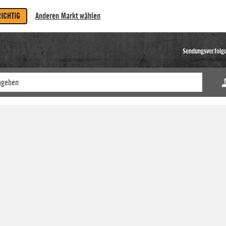
RICHTIG
Anderen Markt wählen
Sendungsverfolg