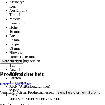
Artikeltyp
Keil
Ausführung
Türkeil
Material
Kunststoff
Höhe
16 mm
Breite
37 mm
Länge
98 mm
Hinweis
Höhe: 1 - 16 mm
Anwendungsbereich
Mehr anzeigen
Tür
Anzahl
Produktsicherheit
1 Stück
Farbton
Transparent
Bereich überspringen
AKN (Artikelkurznummer)
V4KC
Verantwortlich für Produktsicherheit:
.
Siehe Herstellerinformationen
EAN
2004270935008, 4008057023900