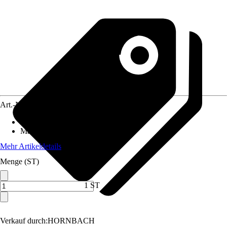
Art.-Nr.
4270935
Artikeltyp
:
Keil
Material
:
Kunststoff
Mehr Artikeldetails
Menge (ST)
1 ST
Verkauf durch:
HORNBACH