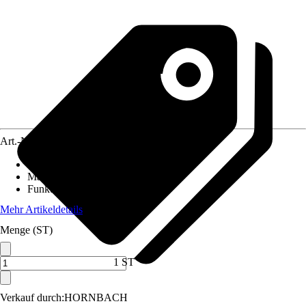
Art.-Nr.
12596745
Artikeltyp
:
Türfeststeller
Material
:
Stahl
Funktionen
:
Mit Gummikappe
Mehr Artikeldetails
Menge (ST)
1 ST
Verkauf durch:
HORNBACH