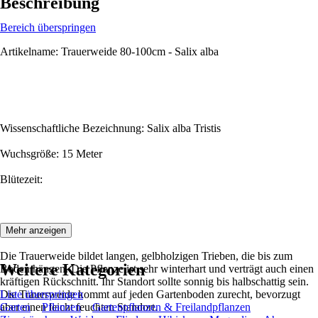
Beschreibung
Bereich überspringen
Artikelname: Trauerweide 80-100cm - Salix alba
Wissenschaftliche Bezeichnung: Salix alba Tristis
Wuchsgröße: 15 Meter
Blütezeit:
Beschreibung:
Mehr anzeigen
Die Trauerweide bildet langen, gelbholzigen Trieben, die bis zum
Weitere Kategorien
Boden hängen. Die Pflanze ist sehr winterhart und verträgt auch einen
kräftigen Rückschnitt. Ihr Standort sollte sonnig bis halbschattig sein.
Die Trauerweide kommt auf jeden Gartenboden zurecht, bevorzugt
Liste überspringen
aber einen leicht feuchten Standort.
Garten
Pflanzen
Gartenpflanzen & Freilandpflanzen