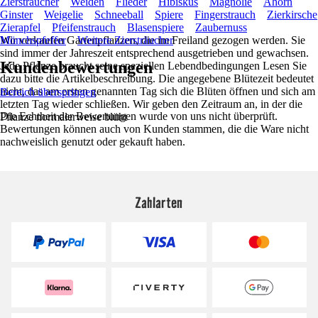
Ziersträucher
Weiden
Flieder
Hibiskus
Magnolie
Ahorn
Ginster
Weigelie
Schneeball
Spiere
Fingerstrauch
Zierkirsche
Zierapfel
Pfeifenstrauch
Blasenspiere
Zaubernuss
Wir verkaufen Gartenpflanzen, die im Freiland gezogen werden. Sie
Mönchspfeffer
Weitere Ziersträucher
sind immer der Jahreszeit entsprechend ausgetrieben und gewachsen.
Kundenbewertungen
Jede Pflanze braucht seine speziellen Lebendbedingungen Lesen Sie
dazu bitte die Artikelbeschreibung. Die angegebene Blütezeit bedeutet
nicht, das am ersten genannten Tag sich die Blüten öffnen und sich am
Bereich überspringen
letzten Tag wieder schließen. Wir geben den Zeitraum an, in der die
Die Echtheit der Bewertungen wurde von uns nicht überprüft.
Pflanze normalerweise blüht
Bewertungen können auch von Kunden stammen, die die Ware nicht
nachweislich genutzt oder gekauft haben.
Zahlarten