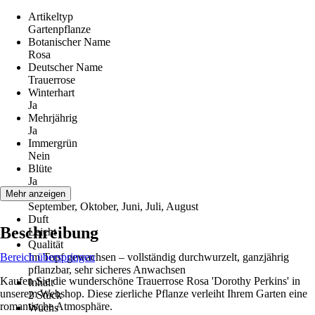
Artikeltyp
Gartenpflanze
Botanischer Name
Rosa
Deutscher Name
Trauerrose
Winterhart
Ja
Mehrjährig
Ja
Immergrün
Nein
Blüte
Ja
Blütezeit
Mehr anzeigen
September, Oktober, Juni, Juli, August
Duft
Beschreibung
Leicht
Qualität
Bereich überspringen
Im Topf gewachsen – vollständig durchwurzelt, ganzjährig
pflanzbar, sehr sicheres Anwachsen
Kaufen Sie die wunderschöne Trauerrose Rosa 'Dorothy Perkins' in
Inhalt
unserem Webshop. Diese zierliche Pflanze verleiht Ihrem Garten eine
2 Stück
romantische Atmosphäre.
Wuchs