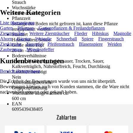
Strauch
Wuchsstärke
Weitere Kategorien
Starkwachsend
Pflanzzeit
Liste überspringen
Solange der Boden nicht gefroren ist, kann diese Pflanze
Garten
Pflanzen
Gartenpflanzen & Freilandpflanzen
ausgepflanzt werden
Ziersträucher
Weitere Ziersträucher
Flieder
Hibiskus
Magnolie
Standort
Ahorn
Ginster
Weigelie
Schneeball
Spiere
Fingerstrauch
Halbschatten, Sonne
Zierkirsche
Zierapfel
Pfeifenstrauch
Blasenspiere
Weiden
Größe ohne Topf
Zaubernuss
Mönchspfeffer
20 cm - 25 cm
Bodenverhältnisse
Kundenbewertungen
Humos, Kalkhaltig, Leicht sauer, Trocken, Sauer,
Kalkverträglich, Nährstoffreich, Feucht, Durchlässig
Bereich überspringen
Rankhilfe benötigt
Nein
Die Echtheit der Bewertungen wurde von uns nicht überprüft.
Anwendungsbereich
Bewertungen können auch von Kunden stammen, die die Ware nicht
Gruppenpflanzung
nachweislich genutzt oder gekauft haben.
Wuchshöhe ausgewachsen ca.
600 cm
EAN
6095439438405
Zahlarten