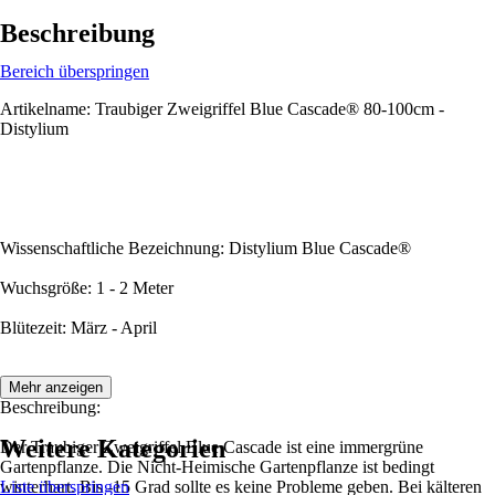
Beschreibung
Bereich überspringen
Artikelname: Traubiger Zweigriffel Blue Cascade® 80-100cm -
Distylium
Wissenschaftliche Bezeichnung: Distylium Blue Cascade®
Wuchsgröße: 1 - 2 Meter
Blütezeit: März - April
Mehr anzeigen
Beschreibung:
Weitere Kategorien
Der Traubiger Zweigriffel Blue Cascade ist eine immergrüne
Gartenpflanze. Die Nicht-Heimische Gartenpflanze ist bedingt
winterhart. Bis -15 Grad sollte es keine Probleme geben. Bei kälteren
Liste überspringen