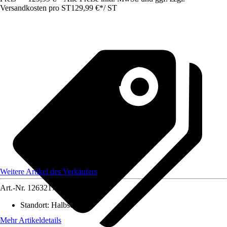
Versandkosten pro ST
129,99 €
*
/
ST
Weitere Artikel des Verkäufers
Art.-Nr.
12632178
Standort
:
Halbschatten
Mehr Artikeldetails