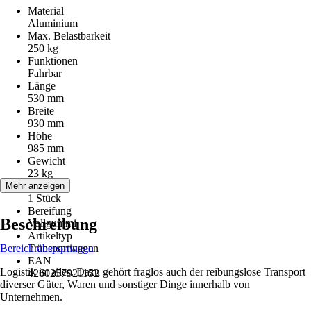
Material
Aluminium
Max. Belastbarkeit
250 kg
Funktionen
Fahrbar
Länge
530 mm
Breite
930 mm
Höhe
985 mm
Gewicht
23 kg
Inhalt
Mehr anzeigen
1 Stück
Bereifung
Beschreibung
Vollgummi
Artikeltyp
Bereich überspringen
Transportwagen
EAN
Logistik ist alles. Dazu gehört fraglos auch der reibungslose Transport
4260257921152
diverser Güter, Waren und sonstiger Dinge innerhalb von
Unternehmen.