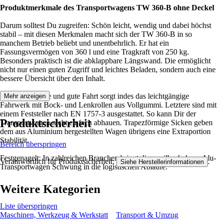
Produktmerkmale des Transportwagens TW 360-B ohne Deckel
Darum solltest Du zugreifen: Schön leicht, wendig und dabei höchst
stabil – mit diesen Merkmalen macht sich der TW 360-B in so
manchem Betrieb beliebt und unentbehrlich. Er hat ein
Fassungsvermögen von 360 l und eine Tragkraft von 250 kg.
Besonders praktisch ist die abklappbare Längswand. Die ermöglicht
nicht nur einen guten Zugriff und leichtes Beladen, sondern auch eine
bessere Übersicht über den Inhalt.
Für eine zackige und gute Fahrt sorgt indes das leichtgängige
Mehr anzeigen
Fahrwerk mit Bock- und Lenkrollen aus Vollgummi. Letztere sind mit
einem Feststeller nach EN 1757-3 ausgestattet. So kann Dir der
Produktsicherheit
Transportwagen nicht einfach abhauen. Trapezförmige Sicken geben
dem aus Aluminium hergestellten Wagen übrigens eine Extraportion
Stabilität.
Bereich überspringen
Festgenagelt: In zahlreichen Branchen bringt dieser silberfarbene Alu-
Verantwortlich für Produktsicherheit:
.
Siehe Herstellerinformationen
Transportwagen Schwung in die logistischen Abläufe.
Weitere Kategorien
Liste überspringen
Maschinen, Werkzeug & Werkstatt
Transport & Umzug