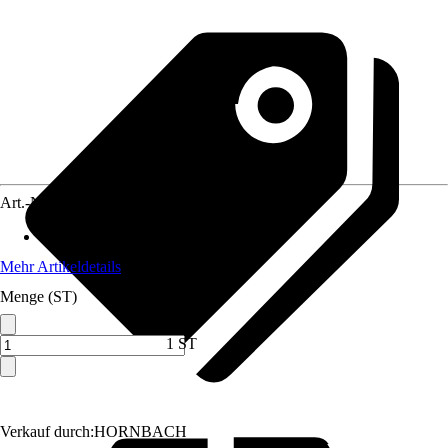
Art.-Nr.
10516757
Max. Belastbarkeit
:
250 kg
Mehr Artikeldetails
Menge (ST)
1 ST
Verkauf durch:
HORNBACH