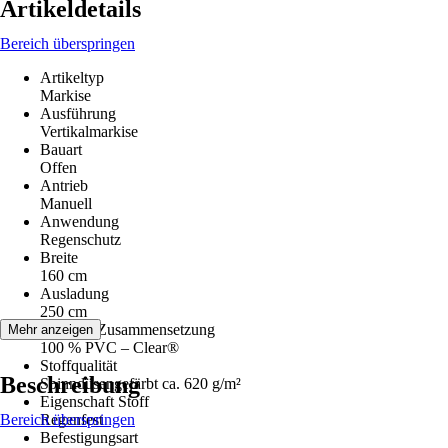
Artikeldetails
Bereich überspringen
Artikeltyp
Markise
Ausführung
Vertikalmarkise
Bauart
Offen
Antrieb
Manuell
Anwendung
Regenschutz
Breite
160 cm
Ausladung
250 cm
Material-Zusammensetzung
Mehr anzeigen
100 % PVC – Clear®
Stoffqualität
Beschreibung
Spinndüsengefärbt ca. 620 g/m²
Eigenschaft Stoff
Bereich überspringen
Regenfest
Befestigungsart