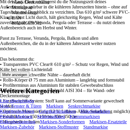
Mit der Easy Clear verlängerst du die Nutzungszeit deines
Wand-/Deckenhalter
Außenbereichs spürbar in die kühleren Jahreszeiten hinein – ohne auf
Montageart
Tageslicht und Durchblick zu verzichten. Das 610 g/m² schwere PVC-
Wandmontage
Klarglas lässt Licht durch, hält gleichzeitig Regen, Wind und Kälte
EAN
zuverlässig ab. Ob Veranda, Pergola oder Terrasse – du nutzt deinen
8053685859502
Außenbereich auch im Herbst und Winter.
Passt zu Terrasse, Veranda, Pergola, Balkon und allen
Außenbereichen, die du in der kälteren Jahreszeit weiter nutzen
möchtest.
Das bekommst du:
• Transparentes PVC Clear® 610 g/m² – Schutz vor Regen, Wind und
Kälte bei vollem Lichteinfall
• Thermisch geschweißte Nähte – dauerhaft dicht
Mehr anzeigen
• Rollo-Körper Ø 75 mm aus Aluminium – langlebig und formstabil
• Profilterminus aus Aluminium für stabilen Gewebeabschluss
Weitere Kategorien
• Befestigungsplatten aus Edelstahl AISI 304 – für Wand- oder
Deckenmontage
• EasySwitch®-System: Stoff kann auf Sommervariante gewechselt
Liste überspringen
werden
Holz, Fenster & Türen
Markisen
Senkrechtmarkise
• Optionale Motorisierung (12 V, Lithium-Akku, Solarladung möglich)
Kassettenmarkisen
Gelenkarmmarkisen
Hülsenmarkisen
• Erhältlich von 150×150 bis 350×350 cm
Pergola-Markisen
Seitenmarkisen
Klemmmarkisen
• Hergestellt in Italien
Balkonbespannung
Markisen-Sonderformen
Markisen-Ersatzteile
Markisen-Zubehör
Markisen-Stoffmuster
Standmarkise