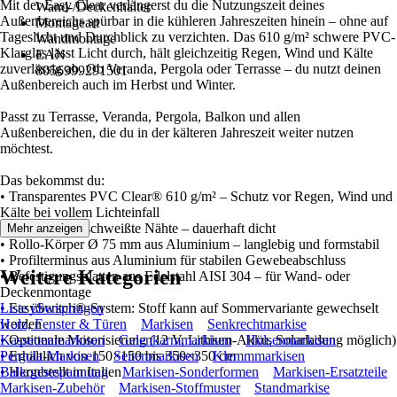
Mit der Easy Clear verlängerst du die Nutzungszeit deines
Wand-/Deckenhalter
Außenbereichs spürbar in die kühleren Jahreszeiten hinein – ohne auf
Montageart
Tageslicht und Durchblick zu verzichten. Das 610 g/m² schwere PVC-
Wandmontage
Klarglas lässt Licht durch, hält gleichzeitig Regen, Wind und Kälte
EAN
zuverlässig ab. Ob Veranda, Pergola oder Terrasse – du nutzt deinen
8056999291501
Außenbereich auch im Herbst und Winter.
Passt zu Terrasse, Veranda, Pergola, Balkon und allen
Außenbereichen, die du in der kälteren Jahreszeit weiter nutzen
möchtest.
Das bekommst du:
• Transparentes PVC Clear® 610 g/m² – Schutz vor Regen, Wind und
Kälte bei vollem Lichteinfall
• Thermisch geschweißte Nähte – dauerhaft dicht
Mehr anzeigen
• Rollo-Körper Ø 75 mm aus Aluminium – langlebig und formstabil
• Profilterminus aus Aluminium für stabilen Gewebeabschluss
Weitere Kategorien
• Befestigungsplatten aus Edelstahl AISI 304 – für Wand- oder
Deckenmontage
• EasySwitch®-System: Stoff kann auf Sommervariante gewechselt
Liste überspringen
werden
Holz, Fenster & Türen
Markisen
Senkrechtmarkise
• Optionale Motorisierung (12 V, Lithium-Akku, Solarladung möglich)
Kassettenmarkisen
Gelenkarmmarkisen
Hülsenmarkisen
• Erhältlich von 150×150 bis 350×350 cm
Pergola-Markisen
Seitenmarkisen
Klemmmarkisen
• Hergestellt in Italien
Balkonbespannung
Markisen-Sonderformen
Markisen-Ersatzteile
Markisen-Zubehör
Markisen-Stoffmuster
Standmarkise