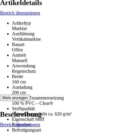
Artikeldetails
Bereich überspringen
Artikeltyp
Markise
Ausführung
Vertikalmarkise
Bauart
Offen
Antrieb
Manuell
Anwendung
Regenschutz
Breite
160 cm
Ausladung
200 cm
Material-Zusammensetzung
Mehr anzeigen
100 % PVC – Clear®
Stoffqualität
Beschreibung
Spinndüsengefärbt ca. 620 g/m²
Eigenschaft Stoff
Bereich überspringen
Regenfest
Befestigungsart