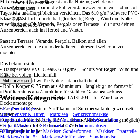
Mit der Easy Clear verlängerst du die Nutzungszeit deines
Wand-/Deckenhalter
Außenbereichs spürbar in die kühleren Jahreszeiten hinein – ohne auf
Montageart
Tageslicht und Durchblick zu verzichten. Das 610 g/m² schwere PVC-
Wandmontage
Klarglas lässt Licht durch, hält gleichzeitig Regen, Wind und Kälte
EAN
zuverlässig ab. Ob Veranda, Pergola oder Terrasse – du nutzt deinen
8053685859441
Außenbereich auch im Herbst und Winter.
Passt zu Terrasse, Veranda, Pergola, Balkon und allen
Außenbereichen, die du in der kälteren Jahreszeit weiter nutzen
möchtest.
Das bekommst du:
• Transparentes PVC Clear® 610 g/m² – Schutz vor Regen, Wind und
Kälte bei vollem Lichteinfall
• Thermisch geschweißte Nähte – dauerhaft dicht
Mehr anzeigen
• Rollo-Körper Ø 75 mm aus Aluminium – langlebig und formstabil
• Profilterminus aus Aluminium für stabilen Gewebeabschluss
Weitere Kategorien
• Befestigungsplatten aus Edelstahl AISI 304 – für Wand- oder
Deckenmontage
• EasySwitch®-System: Stoff kann auf Sommervariante gewechselt
Liste überspringen
werden
Holz, Fenster & Türen
Markisen
Senkrechtmarkise
• Optionale Motorisierung (12 V, Lithium-Akku, Solarladung möglich)
Kassettenmarkisen
Gelenkarmmarkisen
Hülsenmarkisen
• Erhältlich von 150×150 bis 350×350 cm
Pergola-Markisen
Seitenmarkisen
Klemmmarkisen
• Hergestellt in Italien
Balkonbespannung
Markisen-Sonderformen
Markisen-Ersatzteile
Markisen-Zubehör
Markisen-Stoffmuster
Standmarkise