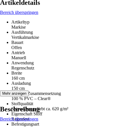
Artikeldetails
Bereich überspringen
Artikeltyp
Markise
Ausführung
Vertikalmarkise
Bauart
Offen
Antrieb
Manuell
Anwendung
Regenschutz
Breite
160 cm
Ausladung
150 cm
Material-Zusammensetzung
Mehr anzeigen
100 % PVC – Clear®
Stoffqualität
Beschreibung
Spinndüsengefärbt ca. 620 g/m²
Eigenschaft Stoff
Bereich überspringen
Regenfest
Befestigungsart