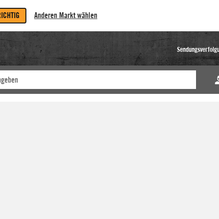
RICHTIG
Anderen Markt wählen
Sendungsverfolg