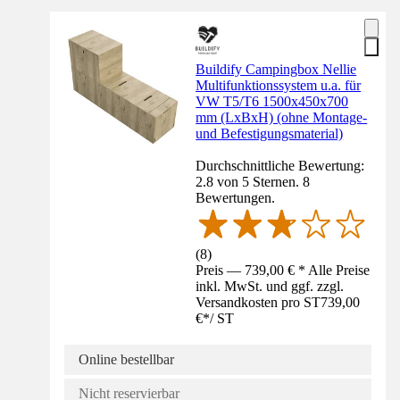
Buildify Campingbox Nellie
Multifunktionssystem u.a. für
VW T5/T6 1500x450x700
mm (LxBxH) (ohne Montage-
und Befestigungsmaterial)
Durchschnittliche Bewertung:
2.8 von 5 Sternen. 8
Bewertungen.
(
8
)
Preis — 739,00 € * Alle Preise
inkl. MwSt. und ggf. zzgl.
Versandkosten pro ST
739,00
€
*
/
ST
Online bestellbar
Nicht reservierbar