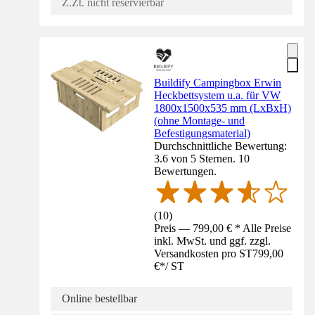
Z.Zt. nicht reservierbar
Buildify Campingbox Erwin
Heckbettsystem u.a. für VW
1800x1500x535 mm (LxBxH)
(ohne Montage- und
Befestigungsmaterial)
Durchschnittliche Bewertung:
3.6 von 5 Sternen. 10
Bewertungen.
(
10
)
Preis — 799,00 € * Alle Preise
inkl. MwSt. und ggf. zzgl.
Versandkosten pro ST
799,00
€
*
/
ST
Online bestellbar