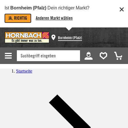
Ist
Bornheim (Pfalz)
Dein richtiger Markt?
JA, RICHTIG
Anderen Markt wählen
Bornheim (Pfalz)
Startseite