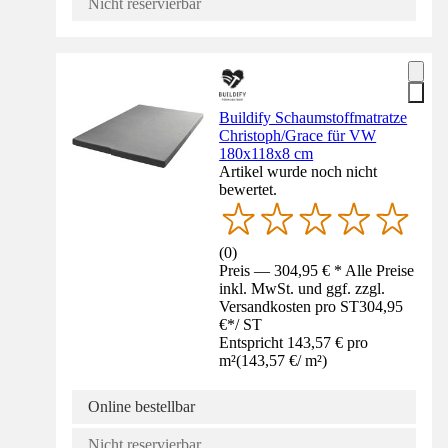
Nicht reservierbar
Buildify Schaumstoffmatratze
Christoph/Grace für VW
180x118x8 cm
Artikel wurde noch nicht
bewertet.
(
0
)
Preis — 304,95 € * Alle Preise
inkl. MwSt. und ggf. zzgl.
Versandkosten pro ST
304,95
€
*
/
ST
Entspricht 143,57 € pro
m²
(
143,57 €
/
m²
)
Online bestellbar
Nicht reservierbar