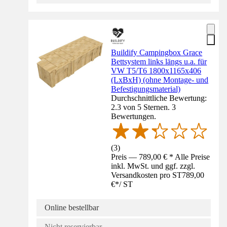
Buildify Campingbox Grace
Bettsystem links längs u.a. für
VW T5/T6 1800x1165x406
(LxBxH) (ohne Montage- und
Befestigungsmaterial)
Durchschnittliche Bewertung:
2.3 von 5 Sternen. 3
Bewertungen.
(
3
)
Preis — 789,00 € * Alle Preise
inkl. MwSt. und ggf. zzgl.
Versandkosten pro ST
789,00
€
*
/
ST
Online bestellbar
Nicht reservierbar