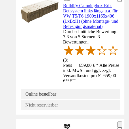
Buildify Campingbox Erik
Bettsystem links längs u.a. für
VW T5/T6 1900x1165x406
(LxBxH) (ohne Montage- und
Befestigungsmaterial)
Durchschnittliche Bewertung:
3.3 von 5 Sternen. 3
Bewertungen.
(
3
)
Preis — 659,00 € * Alle Preise
inkl. MwSt. und ggf. zzgl.
Versandkosten pro ST
659,00
€
*
/
ST
Online bestellbar
Nicht reservierbar