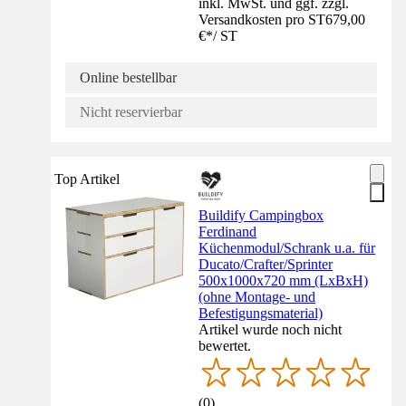
inkl. MwSt. und ggf. zzgl.
Versandkosten pro ST
679,00
€
*
/
ST
Online bestellbar
Nicht reservierbar
Top Artikel
Buildify Campingbox
Ferdinand
Küchenmodul/Schrank u.a. für
Ducato/Crafter/Sprinter
500x1000x720 mm (LxBxH)
(ohne Montage- und
Befestigungsmaterial)
Artikel wurde noch nicht
bewertet.
(
0
)