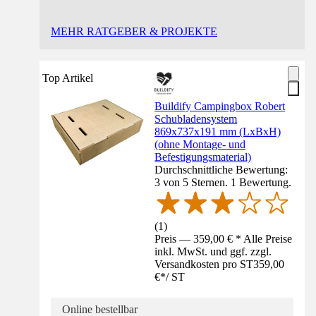
MEHR RATGEBER & PROJEKTE
Top Artikel
Buildify Campingbox Robert
Schubladensystem
869x737x191 mm (LxBxH)
(ohne Montage- und
Befestigungsmaterial)
Durchschnittliche Bewertung:
3 von 5 Sternen. 1 Bewertung.
(
1
)
Preis — 359,00 € * Alle Preise
inkl. MwSt. und ggf. zzgl.
Versandkosten pro ST
359,00
€
*
/
ST
Online bestellbar