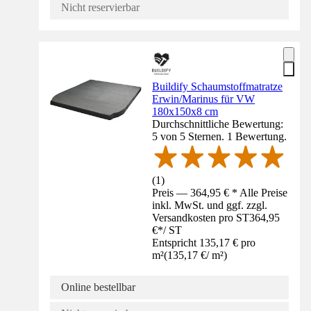
Nicht reservierbar
Buildify Schaumstoffmatratze
Erwin/Marinus für VW
180x150x8 cm
Durchschnittliche Bewertung:
5 von 5 Sternen. 1 Bewertung.
(
1
)
Preis — 364,95 € * Alle Preise
inkl. MwSt. und ggf. zzgl.
Versandkosten pro ST
364,95
€
*
/
ST
Entspricht 135,17 € pro
m²
(
135,17 €
/
m²
)
Online bestellbar