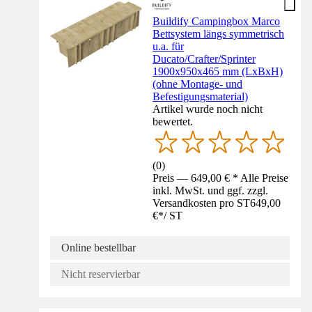
Buildify Campingbox Marco
Bettsystem längs symmetrisch
u.a. für
Ducato/Crafter/Sprinter
1900x950x465 mm (LxBxH)
(ohne Montage- und
Befestigungsmaterial)
Artikel wurde noch nicht
bewertet.
(
0
)
Preis — 649,00 € * Alle Preise
inkl. MwSt. und ggf. zzgl.
Versandkosten pro ST
649,00
€
*
/
ST
Online bestellbar
Nicht reservierbar