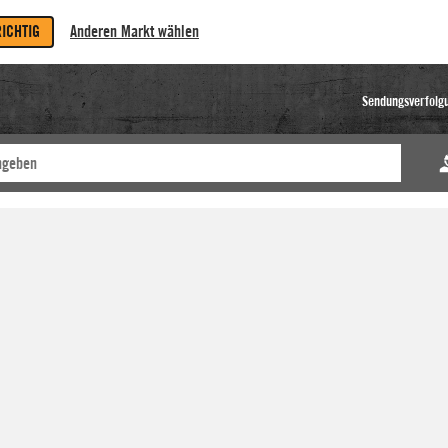
RICHTIG
Anderen Markt wählen
Sendungsverfolg