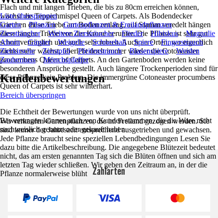
Flach und mit langen Trieben, die bis zu 80cm erreichen können,
wächst die Teppichmispel Queen of Carpets. Als Bodendecker
Liste überspringen
kriechen diese Triebe am Boden entlang, auf Stamm veredelt hängen
Garten
Pflanzen
Gartenpflanzen & Freilandpflanzen
diese langen Triebe von der Krone herunter. Die Pflanze ist sehr gut
Ziersträucher
Weitere Ziersträucher
Flieder
Hibiskus
Magnolie
schnittverträglich und auch sehr robust. Auch an Orten, wo eigentlich
Ahorn
Ginster
Weigelie
Schneeball
Spiere
Fingerstrauch
nichts mehr wächst, überlebt doch immer wieder die Cotoneaster
Zierkirsche
Zierapfel
Pfeifenstrauch
Blasenspiere
Weiden
procumbens Queen of Carpets. An den Gartenboden werden keine
Zaubernuss
Mönchspfeffer
besonderen Ansprüche gestellt. Auch längere Trockenperioden sind für
Kundenbewertungen
diese Pflanze kein Problem. Die immergrüne Cotoneaster procumbens
Queen of Carpets ist sehr winterhart.
Bereich überspringen
Die Echtheit der Bewertungen wurde von uns nicht überprüft.
Bewertungen können auch von Kunden stammen, die die Ware nicht
Wir verkaufen Gartenpflanzen, die im Freiland gezogen werden. Sie
nachweislich genutzt oder gekauft haben.
sind immer der Jahreszeit entsprechend ausgetrieben und gewachsen.
Jede Pflanze braucht seine speziellen Lebendbedingungen Lesen Sie
dazu bitte die Artikelbeschreibung. Die angegebene Blütezeit bedeutet
nicht, das am ersten genannten Tag sich die Blüten öffnen und sich am
letzten Tag wieder schließen. Wir geben den Zeitraum an, in der die
Zahlarten
Pflanze normalerweise blüht