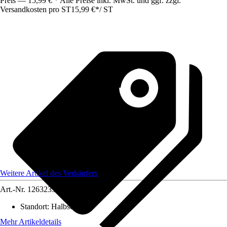
Preis — 15,99 € * Alle Preise inkl. MwSt. und ggf. zzgl.
Versandkosten pro ST
15,99 €
*
/
ST
Weitere Artikel des Verkäufers
Art.-Nr.
12632338
Standort
:
Halbschatten
Mehr Artikeldetails