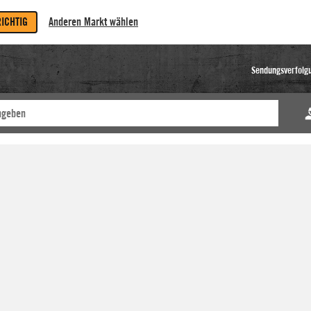
RICHTIG
Anderen Markt wählen
Sendungsverfolg