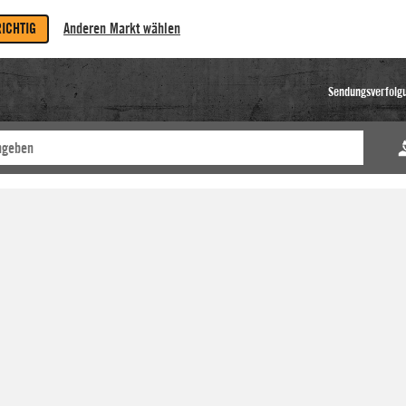
RICHTIG
Anderen Markt wählen
Sendungsverfolg