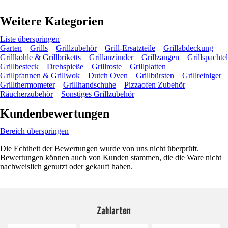
Weitere Kategorien
Liste überspringen
Garten
Grills
Grillzubehör
Grill-Ersatzteile
Grillabdeckung
Grillkohle & Grillbriketts
Grillanzünder
Grillzangen
Grillspachtel
Grillbesteck
Drehspieße
Grillroste
Grillplatten
Grillpfannen & Grillwok
Dutch Oven
Grillbürsten
Grillreiniger
Grillthermometer
Grillhandschuhe
Pizzaofen Zubehör
Räucherzubehör
Sonstiges Grillzubehör
Kundenbewertungen
Bereich überspringen
Die Echtheit der Bewertungen wurde von uns nicht überprüft.
Bewertungen können auch von Kunden stammen, die die Ware nicht
nachweislich genutzt oder gekauft haben.
Zahlarten