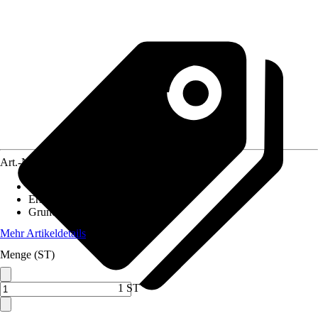
Art.-Nr.
4627395
Artikeltyp
:
Ersatzteil
Ersatzteil/Zubehör für
:
Grill
Grundfarbe
:
Schwarz
Mehr Artikeldetails
Menge (ST)
1 ST