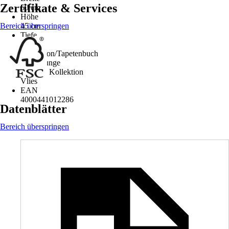
Zertifikate & Services
50 cm
Höhe
Bereich überspringen
45 cm
Tiefe
3,5 cm
Kollektion/Tapetenbuch
Sky Lounge
Material Kollektion
Vlies
EAN
4000441012286
Datenblätter
Bereich überspringen