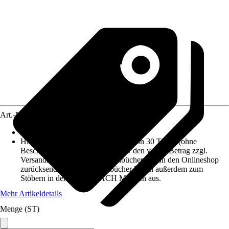
Art.-Nr.
12154793
Stilwelt
:
Trend, Romance, Modern
Hinweis
:
Bei Rückgabe innerhalb von 30 Tagen (ohne
Beschädigungen) erstatten wir Dir den vollen Betrag zzgl.
Versandkosten zurück. Tapetenbücher nur an den Onlineshop
zurücksenden. Alle Tapetenbücher liegen außerdem zum
Stöbern in den HORNBACH Märkten aus.
Mehr Artikeldetails
Menge (ST)