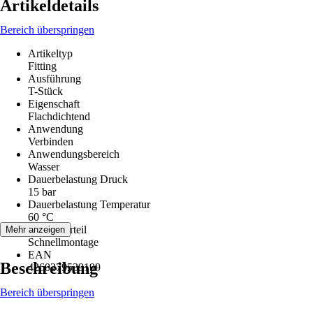
Artikeldetails
Bereich überspringen
Artikeltyp
Fitting
Ausführung
T-Stück
Eigenschaft
Flachdichtend
Anwendung
Verbinden
Anwendungsbereich
Wasser
Dauerbelastung Druck
15 bar
Dauerbelastung Temperatur
60 °C
Artikelvorteil
Mehr anzeigen
Schnellmontage
EAN
Beschreibung
4260279539199
Bereich überspringen