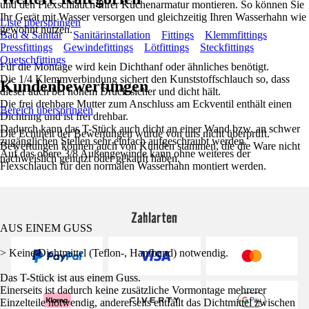
und den Flexschlauch Ihrer Küchenarmatur montieren. So können Sie
Ihr Gerät mit Wasser versorgen und gleichzeitig Ihren Wasserhahn wie
Liste überspringen
gewohnt nutzen.
Bad & Sanitär
Sanitärinstallation
Fittings
Klemmfittings
Pressfittings
Gewindefittings
Lötfittings
Steckfittings
Quetschfittings
Für die Montage wird kein Dichthanf oder ähnliches benötigt.
Die 1/4 Klemmverbindung sichert den Kunststoffschlauch so, dass
Kundenbewertungen
dieser auch bei hohem Druck sicher und dicht hält.
Die frei drehbare Mutter zum Anschluss am Eckventil enthält einen
Bereich überspringen
Dichtring und ist frei drehbar.
Dadurch kann das T-Stück auch dicht an einer Wand bzw. an schwer
Die Echtheit der Bewertungen wurde von uns nicht überprüft.
zugänglichen Stellen sehr einfach aufgeschraubt werden.
Bewertungen können auch von Kunden stammen, die die Ware nicht
Auf das obere 3/8 Außengewinde kann ohne weiteres der
nachweislich genutzt oder gekauft haben.
Flexschlauch für den normalen Wasserhahn montiert werden.
Zahlarten
AUS EINEM GUSS
> Keine Dichtmittel (Teflon-, Hanfband) notwendig.
Das T-Stück ist aus einem Guss.
Einerseits ist dadurch keine zusätzliche Vormontage mehrerer
Einzelteile notwendig, andererseits entfällt das Dichtmittel zwischen