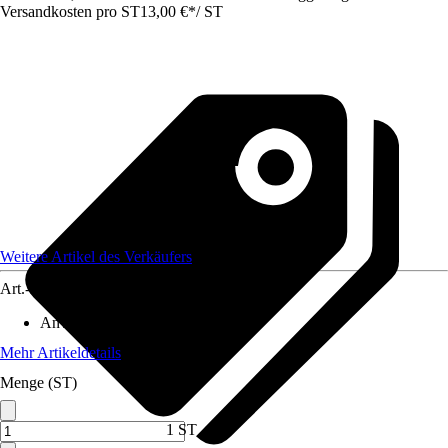
Versandkosten pro ST
13,00 €
*
/
ST
Weitere Artikel des Verkäufers
Art.-Nr.
12461277
Anwendung
:
Verbinden
Mehr Artikeldetails
Menge (ST)
1 ST