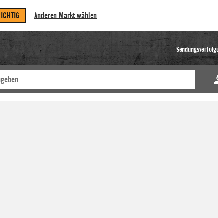
RICHTIG
Anderen Markt wählen
Sendungsverfolg