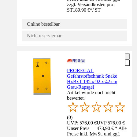
zzgl. Versandkosten pro
ST
189,90 €
*
/
ST
Online bestellbar
Nicht reservierbar
PROREGAL
Gefahrstoffschrank Snake
HxBxT 195 x 92 x 42 cm
Grau-Rapsgel
Artikel wurde noch nicht
bewertet.
(
0
)
UVP: 576,00 €
UVP
576,00 €
Unser Preis — 473,90 € * Alle
Preise inkl. MwSt. und ggf.