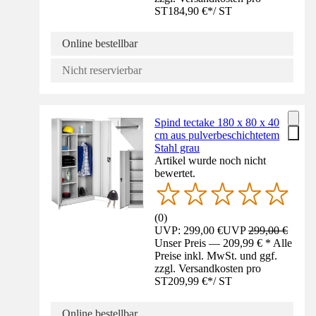
ST
184,90 €
*
/
ST
Online bestellbar
Nicht reservierbar
Spind tectake 180 x 80 x 40
cm aus pulverbeschichtetem
Stahl grau
Artikel wurde noch nicht
bewertet.
(
0
)
UVP: 299,00 €
UVP
299,00 €
Unser Preis — 209,99 € * Alle
Preise inkl. MwSt. und ggf.
zzgl. Versandkosten pro
ST
209,99 €
*
/
ST
Online bestellbar