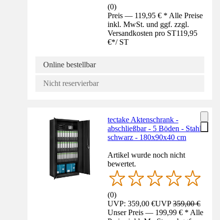
(
0
)
Preis — 119,95 € * Alle Preise
inkl. MwSt. und ggf. zzgl.
Versandkosten pro ST
119,95
€
*
/
ST
Online bestellbar
Nicht reservierbar
tectake Aktenschrank -
abschließbar - 5 Böden - Stahl
schwarz - 180x90x40 cm
Artikel wurde noch nicht
bewertet.
(
0
)
UVP: 359,00 €
UVP
359,00 €
Unser Preis — 199,99 € * Alle