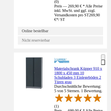
(
0
)
Preis — 269,90 € * Alle Preise
inkl. MwSt. und ggf. zzgl.
Versandkosten pro ST
269,90
€
*
/
ST
Online bestellbar
Nicht reservierbar
Materialschrank Küpper 910 x
1800 x 450 mm 10
Schubladen 3 Einlegeböden 2
Türen grau
Durchschnittliche Bewertung:
5 von 5 Sternen. 1 Bewertung.
(
1
)
Preis — 699,00 € * Alle Preise