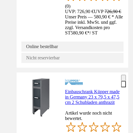
(
0
)
UVP: 726,90 €
UVP
726,90 €
Unser Preis — 580,90 € * Alle
Preise inkl. MwSt. und ggf.
zzgl. Versandkosten pro
ST
580,90 €
*
/
ST
Online bestellbar
Nicht reservierbar
Einbauschrank Küpper made
in Germany 23 x 79,5 x 47,5
cm 2 Schubladen anthrazit
Artikel wurde noch nicht
bewertet.