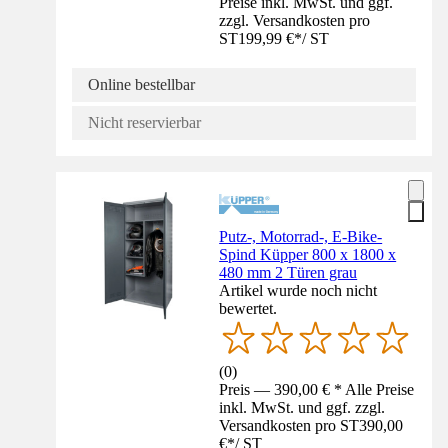
Preise inkl. MwSt. und ggf.
zzgl. Versandkosten pro
ST
199,99 €
*
/
ST
Online bestellbar
Nicht reservierbar
Putz-, Motorrad-, E-Bike-
Spind Küpper 800 x 1800 x
480 mm 2 Türen grau
Artikel wurde noch nicht
bewertet.
(
0
)
Preis — 390,00 € * Alle Preise
inkl. MwSt. und ggf. zzgl.
Versandkosten pro ST
390,00
€
*
/
ST