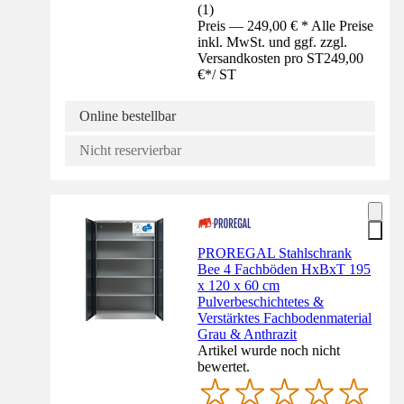
(
1
)
Preis — 249,00 € * Alle Preise
inkl. MwSt. und ggf. zzgl.
Versandkosten pro ST
249,00
€
*
/
ST
Online bestellbar
Nicht reservierbar
PROREGAL Stahlschrank
Bee 4 Fachböden HxBxT 195
x 120 x 60 cm
Pulverbeschichtetes &
Verstärktes Fachbodenmaterial
Grau & Anthrazit
Artikel wurde noch nicht
bewertet.