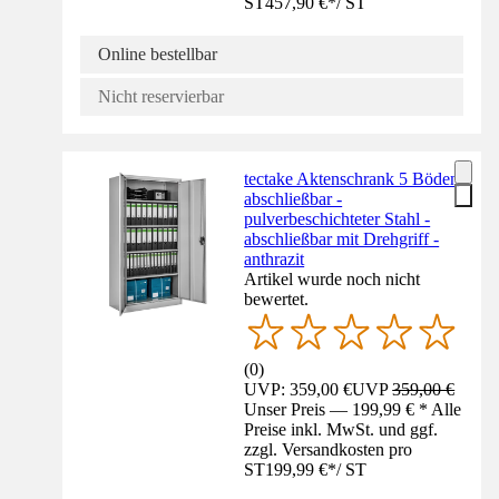
ST
457,90 €
*
/
ST
Online bestellbar
Nicht reservierbar
tectake Aktenschrank 5 Böden
abschließbar -
pulverbeschichteter Stahl -
abschließbar mit Drehgriff -
anthrazit
Artikel wurde noch nicht
bewertet.
(
0
)
UVP: 359,00 €
UVP
359,00 €
Unser Preis — 199,99 € * Alle
Preise inkl. MwSt. und ggf.
zzgl. Versandkosten pro
ST
199,99 €
*
/
ST