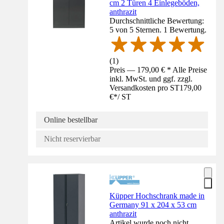
cm 2 Türen 4 Einlegeböden,
anthrazit
Durchschnittliche Bewertung:
5 von 5 Sternen. 1 Bewertung.
(
1
)
Preis — 179,00 € * Alle Preise
inkl. MwSt. und ggf. zzgl.
Versandkosten pro ST
179,00
€
*
/
ST
Online bestellbar
Nicht reservierbar
Küpper Hochschrank made in
Germany 91 x 204 x 53 cm
anthrazit
Artikel wurde noch nicht