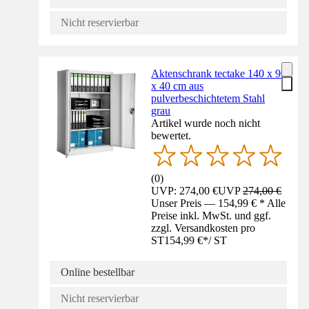
Nicht reservierbar
Aktenschrank tectake 140 x 90
x 40 cm aus
pulverbeschichtetem Stahl
grau
Artikel wurde noch nicht
bewertet.
(
0
)
UVP: 274,00 €
UVP
274,00 €
Unser Preis — 154,99 € * Alle
Preise inkl. MwSt. und ggf.
zzgl. Versandkosten pro
ST
154,99 €
*
/
ST
Online bestellbar
Nicht reservierbar