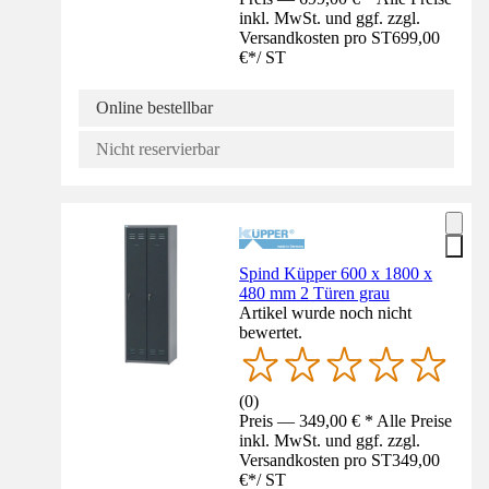
inkl. MwSt. und ggf. zzgl.
Versandkosten pro ST
699,00
€
*
/
ST
Online bestellbar
Nicht reservierbar
Spind Küpper 600 x 1800 x
480 mm 2 Türen grau
Artikel wurde noch nicht
bewertet.
(
0
)
Preis — 349,00 € * Alle Preise
inkl. MwSt. und ggf. zzgl.
Versandkosten pro ST
349,00
€
*
/
ST