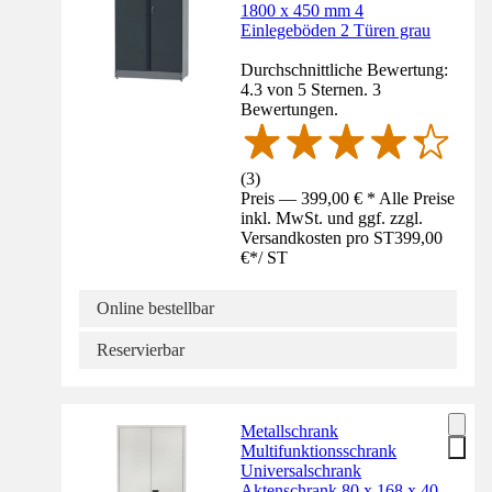
1800 x 450 mm 4
Einlegeböden 2 Türen grau
Durchschnittliche Bewertung:
4.3 von 5 Sternen. 3
Bewertungen.
(
3
)
Preis — 399,00 € * Alle Preise
inkl. MwSt. und ggf. zzgl.
Versandkosten pro ST
399,00
€
*
/
ST
Online bestellbar
Reservierbar
Metallschrank
Multifunktionsschrank
Universalschrank
Aktenschrank 80 x 168 x 40