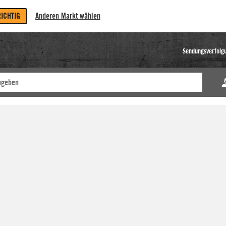
RICHTIG
Anderen Markt wählen
Sendungsverfolg