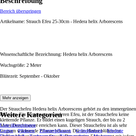
Beschreibung
Bereich überspringen
Artikelname: Strauch Efeu 25-30cm - Hedera helix Arborescens
Wissenschaftliche Bezeichnung: Hedera helix Arborescens
Wuchsgröße: 2 Meter
Blütezeit: September - Oktober
Beschreibung:
Mehr anzeigen
Der Strauchefeu Hedera helix Arborescens gehört zu den immergrünen
Weitere Kategorien
Pflanzen. Ein Gegensatz zu anderen Efeu, ist der Strauchefeu keine
kletternde Pflanze. Er bildet einen kugeligen Strauch, der bis zu 2
Meter Durchmesser erreichen kann. Dieser Strauchefeu ist als sehr
Liste überspringen
langsam wachsende Pflanze bekannt. Die im Herbst blühenden
Garten
Pflanzen
Zimmerpflanzen
Grünpflanzen
Efeutute