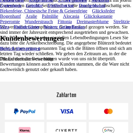
Dolden bleiben lange am Stauch. Der gemeine Efeu kommt mit jedem
Elefantenfuß
Korbmarante
Zimmerpalmen
Monstera
Gartenboden zurecht. Sein Standort sollte sonnig bis halbschattig sein.
Zyperngras
Grünlilie
Dieffenbachie
Drachenbaum
Birkenfeige, Chinesische Feige & Geigenfeige
Glücksfeder
Bogenhanf
Aralie
Palmlilie
Alocasia
Glückskastanie
Peperomie
Wunderstrauch
Fittonia
Dreimasterblume
Strelitzie
Wir verkaufen Gartenpflanzen, die im Freiland gezogen werden. Sie
Efeu
Philodendron
Weitere Grünpflanzen
sind immer der Jahreszeit entsprechend ausgetrieben und gewachsen.
Kundenbewertungen
Jede Pflanze braucht seine speziellen Lebendbedingungen Lesen Sie
dazu bitte die Artikelbeschreibung. Die angegebene Blütezeit bedeutet
nicht, das am ersten genannten Tag sich die Blüten öffnen und sich am
Bereich überspringen
letzten Tag wieder schließen. Wir geben den Zeitraum an, in der die
Die Echtheit der Bewertungen wurde von uns nicht überprüft.
Pflanze normalerweise blüht
Bewertungen können auch von Kunden stammen, die die Ware nicht
nachweislich genutzt oder gekauft haben.
Zahlarten