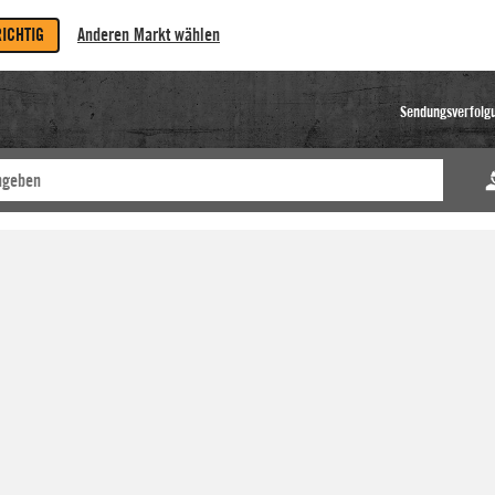
RICHTIG
Anderen Markt wählen
Sendungsverfolg