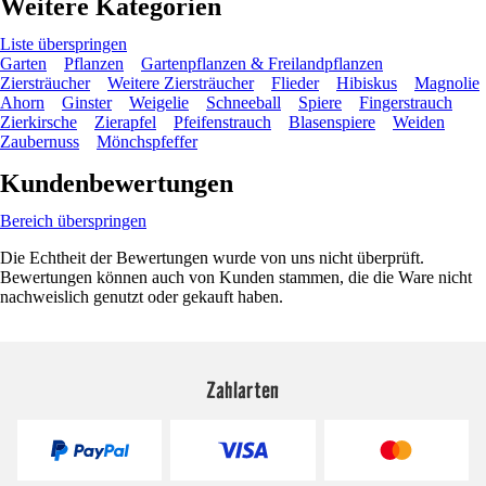
Weitere Kategorien
Liste überspringen
Garten
Pflanzen
Gartenpflanzen & Freilandpflanzen
Ziersträucher
Weitere Ziersträucher
Flieder
Hibiskus
Magnolie
Ahorn
Ginster
Weigelie
Schneeball
Spiere
Fingerstrauch
Zierkirsche
Zierapfel
Pfeifenstrauch
Blasenspiere
Weiden
Zaubernuss
Mönchspfeffer
Kundenbewertungen
Bereich überspringen
Die Echtheit der Bewertungen wurde von uns nicht überprüft.
Bewertungen können auch von Kunden stammen, die die Ware nicht
nachweislich genutzt oder gekauft haben.
Zahlarten