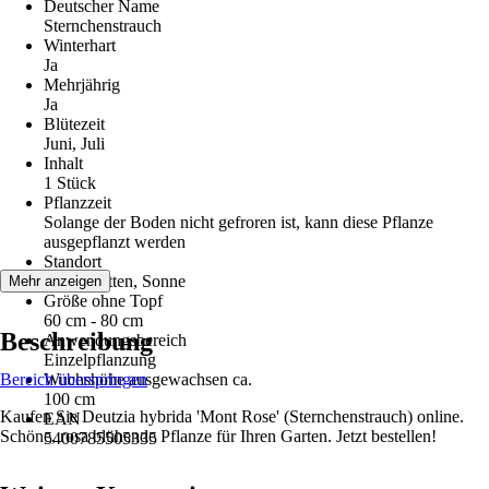
Deutscher Name
Sternchenstrauch
Winterhart
Ja
Mehrjährig
Ja
Blütezeit
Juni, Juli
Inhalt
1 Stück
Pflanzzeit
Solange der Boden nicht gefroren ist, kann diese Pflanze
ausgepflanzt werden
Standort
Halbschatten, Sonne
Mehr anzeigen
Größe ohne Topf
60 cm - 80 cm
Beschreibung
Anwendungsbereich
Einzelpflanzung
Bereich überspringen
Wuchshöhe ausgewachsen ca.
100 cm
Kaufen Sie Deutzia hybrida 'Mont Rose' (Sternchenstrauch) online.
EAN
Schöne, rosa blühende Pflanze für Ihren Garten. Jetzt bestellen!
5400785505335