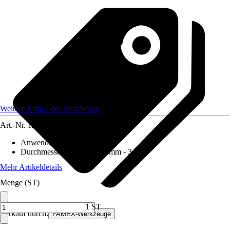
Weitere Artikel des Verkäufers
Art.-Nr.
12590009
Anwendungsbereich
:
Holz
Durchmesser (von - bis)
:
3 mm - 3 mm
Mehr Artikeldetails
Menge (ST)
1 ST
Verkauf durch:
FAMEX-Werkzeuge