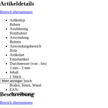
Artikeldetails
Bereich überspringen
Artikeltyp
Bohrer
Ausführung
Holzbohrer
Anwendung
Bohren
Anwendungsbereich
Holz
Artikelart
Einzelartikel
Durchmesser (von - bis)
3 mm - 3 mm
Inhalt
1 Stück
Einsatzbereich
Mehr anzeigen
Boden, Innen, Wand
EAN
Beschreibung
4962660601033
Bereich überspringen