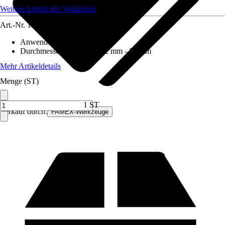
Weitere Artikel des Verkäufers
Art.-Nr.
12590032
Anwendungsbereich
:
Holz
Durchmesser (von - bis)
:
22 mm - 22 mm
Mehr Artikeldetails
Menge (ST)
1 ST
Verkauf durch:
FAMEX-Werkzeuge