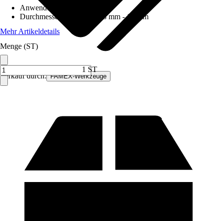
Anwendungsbereich
:
Holz
Durchmesser (von - bis)
:
18 mm - 18 mm
Mehr Artikeldetails
Menge (ST)
1 ST
Verkauf durch:
FAMEX-Werkzeuge