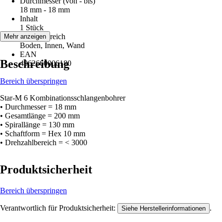
Durchmesser (von - bis)
18 mm - 18 mm
Inhalt
1 Stück
Einsatzbereich
Mehr anzeigen
Boden, Innen, Wand
EAN
Beschreibung
4962660006180
Bereich überspringen
Star-M 6 Kombinationsschlangenbohrer
• Durchmesser = 18 mm
• Gesamtlänge = 200 mm
• Spirallänge = 130 mm
• Schaftform = Hex 10 mm
• Drehzahlbereich = < 3000
Produktsicherheit
Bereich überspringen
Verantwortlich für Produktsicherheit:
.
Siehe Herstellerinformationen