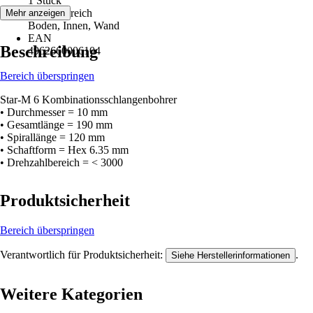
1 Stück
Einsatzbereich
Mehr anzeigen
Boden, Innen, Wand
EAN
Beschreibung
4962660006104
Bereich überspringen
Star-M 6 Kombinationsschlangenbohrer
• Durchmesser = 10 mm
• Gesamtlänge = 190 mm
• Spirallänge = 120 mm
• Schaftform = Hex 6.35 mm
• Drehzahlbereich = < 3000
Produktsicherheit
Bereich überspringen
Verantwortlich für Produktsicherheit:
.
Siehe Herstellerinformationen
Weitere Kategorien