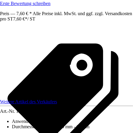
Erste Bewertung schreiben
Preis — 7,60 € * Alle Preise inkl. MwSt. und ggf. zzgl. Versandkosten
pro ST
7,60 €
*
/
ST
Weitere Artikel des Verkäufers
Art.-Nr.
12590020
Anwendungsbereich
:
Holz
Durchmesser (von - bis)
:
10 mm - 10 mm