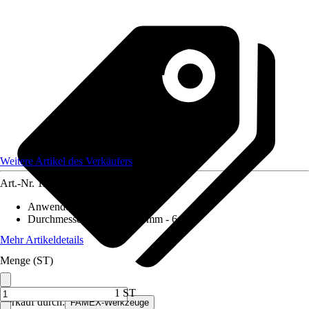
Weitere Artikel des Verkäufers
Art.-Nr.
12590013
Anwendungsbereich
:
Holz
Durchmesser (von - bis)
:
6 mm - 6 mm
Mehr Artikeldetails
Menge (ST)
1 ST
Verkauf durch:
FAMEX-Werkzeuge