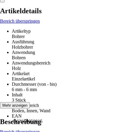
Artikeldetails
Bereich überspringen
Artikeltyp
Bohrer
Ausführung
Holzbohrer
Anwendung
Bohren
Anwendungsbereich
Holz
Artikelart
Einzelartikel
Durchmesser (von - bis)
6 mm - 6 mm
Inhalt
3 Stück
Einsatzbereich
Mehr anzeigen
Boden, Innen, Wand
EAN
Beschreibung
4962660050015
Bereich überspringen