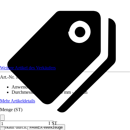
Weitere Artikel des Verkäufers
Art.-Nr.
12589998
Anwendungsbereich
:
Holz
Durchmesser (von - bis)
:
10 mm - 10 mm
Mehr Artikeldetails
Menge (ST)
1 ST
Verkauf durch:
FAMEX-Werkzeuge