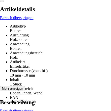
Artikeldetails
Bereich überspringen
Artikeltyp
Bohrer
Ausführung
Holzbohrer
Anwendung
Bohren
Anwendungsbereich
Holz
Artikelart
Einzelartikel
Durchmesser (von - bis)
10 mm - 10 mm
Inhalt
1 Stück
Einsatzbereich
Mehr anzeigen
Boden, Innen, Wand
EAN
Beschreibung
4962660030109
Bereich überspringen