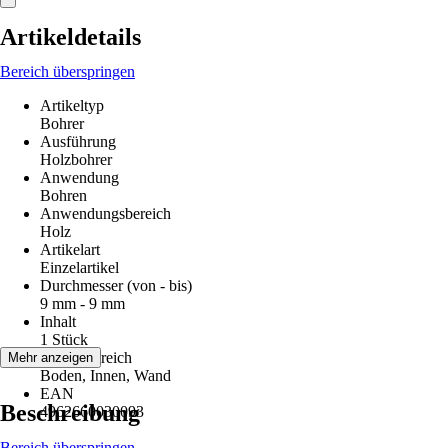
Artikeldetails
Bereich überspringen
Artikeltyp
Bohrer
Ausführung
Holzbohrer
Anwendung
Bohren
Anwendungsbereich
Holz
Artikelart
Einzelartikel
Durchmesser (von - bis)
9 mm - 9 mm
Inhalt
1 Stück
Einsatzbereich
Mehr anzeigen
Boden, Innen, Wand
EAN
Beschreibung
4962660030093
Bereich überspringen