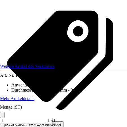
Weitere Artikel des Verkäufers
Art.-Nr.
12590031
Anwendungsbereich
:
Holz
Durchmesser (von - bis)
:
9 mm - 9 mm
Mehr Artikeldetails
Menge (ST)
1 ST
Verkauf durch:
FAMEX-Werkzeuge