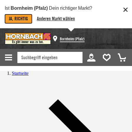
Ist
Bornheim (Pfalz)
Dein richtiger Markt?
JA, RICHTIG
Anderen Markt wählen
Bornheim (Pfalz)
Startseite