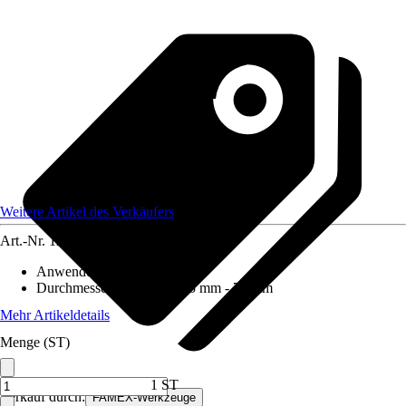
Weitere Artikel des Verkäufers
Art.-Nr.
12590007
Anwendungsbereich
:
Holz
Durchmesser (von - bis)
:
75 mm - 75 mm
Mehr Artikeldetails
Menge (ST)
1 ST
Verkauf durch:
FAMEX-Werkzeuge