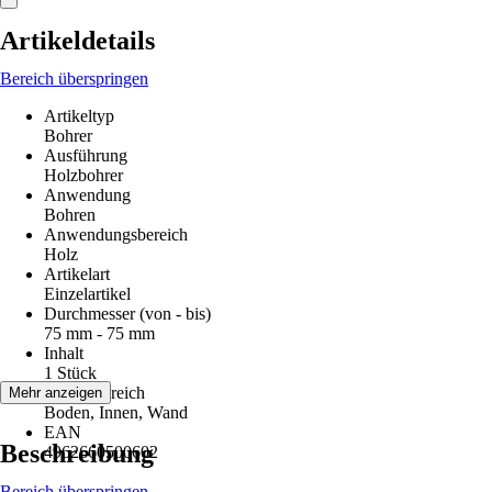
Artikeldetails
Bereich überspringen
Artikeltyp
Bohrer
Ausführung
Holzbohrer
Anwendung
Bohren
Anwendungsbereich
Holz
Artikelart
Einzelartikel
Durchmesser (von - bis)
75 mm - 75 mm
Inhalt
1 Stück
Einsatzbereich
Mehr anzeigen
Boden, Innen, Wand
EAN
Beschreibung
4962660500602
Bereich überspringen