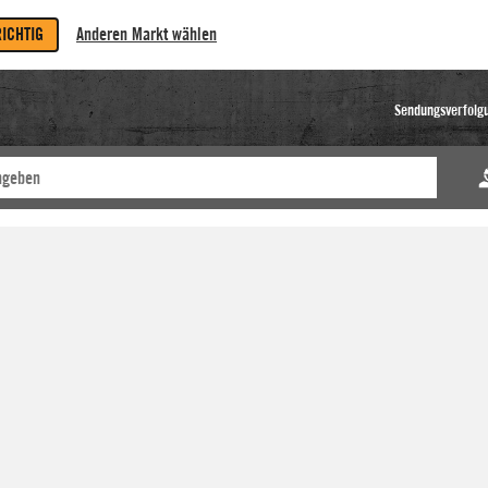
RICHTIG
Anderen Markt wählen
Sendungsverfolg