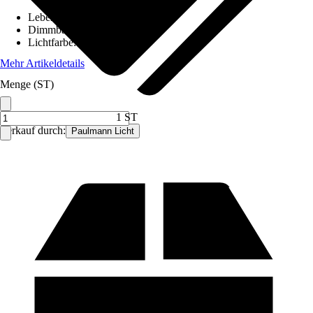
Lebensdauer
:
15.000 h
Dimmbar
:
Nein
Lichtfarbe
:
Warmweiß
Mehr Artikeldetails
Menge (ST)
1 ST
Verkauf durch:
Paulmann Licht