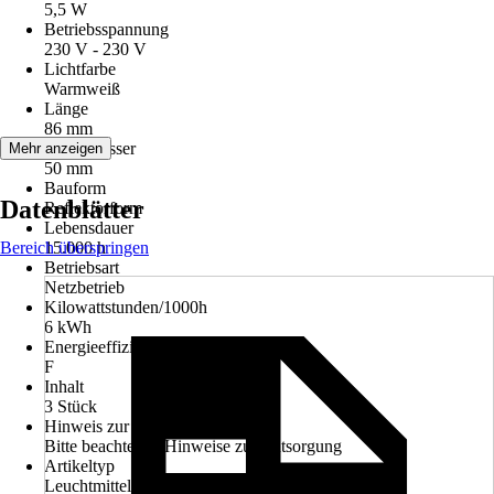
5,5 W
Betriebsspannung
230 V - 230 V
Lichtfarbe
Warmweiß
Länge
86 mm
Durchmesser
Mehr anzeigen
50 mm
Bauform
Datenblätter
Reflektorform
Lebensdauer
Bereich überspringen
15.000 h
Betriebsart
Netzbetrieb
Kilowattstunden/1000h
6 kWh
Energieeffizienzklasse
F
Inhalt
3 Stück
Hinweis zur Entsorgung
Bitte beachte die Hinweise zur Entsorgung
Artikeltyp
Leuchtmittel