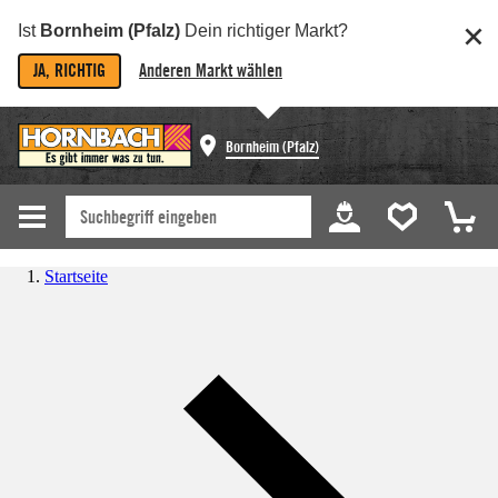
Ist
Bornheim (Pfalz)
Dein richtiger Markt?
JA, RICHTIG
Anderen Markt wählen
Bornheim (Pfalz)
Startseite