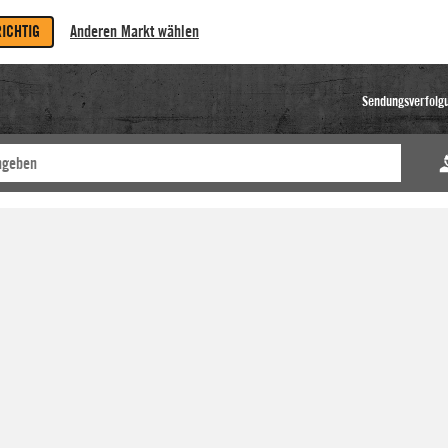
RICHTIG
Anderen Markt wählen
Sendungsverfolg