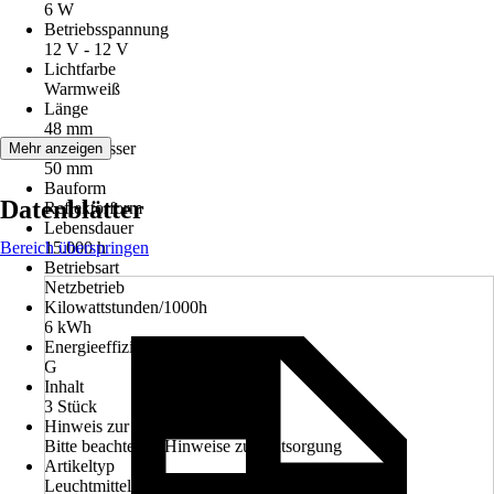
6 W
Betriebsspannung
12 V - 12 V
Lichtfarbe
Warmweiß
Länge
48 mm
Durchmesser
Mehr anzeigen
50 mm
Bauform
Datenblätter
Reflektorform
Lebensdauer
Bereich überspringen
15.000 h
Betriebsart
Netzbetrieb
Kilowattstunden/1000h
6 kWh
Energieeffizienzklasse
G
Inhalt
3 Stück
Hinweis zur Entsorgung
Bitte beachte die Hinweise zur Entsorgung
Artikeltyp
Leuchtmittel