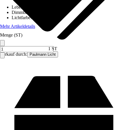
Lebensdauer
:
15.000 h
Dimmbar
:
Nein
Lichtfarbe
:
Warmweiß
Mehr Artikeldetails
Menge (ST)
1 ST
Verkauf durch:
Paulmann Licht