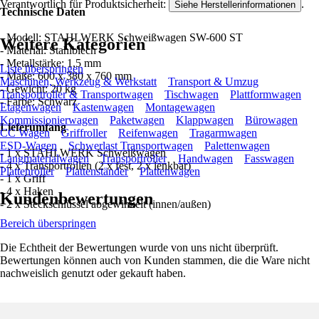
Verantwortlich für Produktsicherheit:
.
Siehe Herstellerinformationen
Technische Daten
- Modell: STAHLWERK Schweißwagen SW-600 ST
Weitere Kategorien
- Material: Stahlblech
- Metallstärke: 1,5 mm
Liste überspringen
- Maße: 600 x 380 x 760 mm
Maschinen, Werkzeug & Werkstatt
Transport & Umzug
- Gewicht: 20 kg
Transportroller & Transportwagen
Tischwagen
Plattformwagen
- Farbe: Schwarz
Etagenwagen
Kastenwagen
Montagewagen
Kommissionierwagen
Paketwagen
Klappwagen
Bürowagen
Lieferumfang
CC Wagen
Griffroller
Reifenwagen
Tragarmwagen
ESD-Wagen
Schwerlast Transportwagen
Palettenwagen
- 1 x STAHLWERK Schweißwagen
Langmaterialwagen
Transportroller
Handwagen
Fasswagen
- 4 x Transportrollen (2 x fest, 2 x lenkbar)
Plattenroller
Plattenständer
Plattenwagen
- 1 x Griff
- 4 x Haken
Kundenbewertungen
- 2 x Steckschlüssel abgewinkelt (innen/außen)
Bereich überspringen
Die Echtheit der Bewertungen wurde von uns nicht überprüft.
Bewertungen können auch von Kunden stammen, die die Ware nicht
nachweislich genutzt oder gekauft haben.