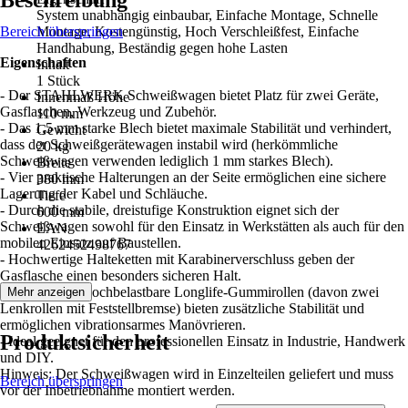
Beschreibung
System unabhängig einbaubar, Einfache Montage, Schnelle
Bereich überspringen
Montage, Kostengünstig, Hoch Verschleißfest, Einfache
Handhabung, Beständig gegen hohe Lasten
Eigenschaften
Inhalt
1 Stück
- Der STAHLWERK Schweißwagen bietet Platz für zwei Geräte,
Innenmaß Höhe
Gasflaschen, Werkzeug und Zubehör.
110 mm
- Das 1,5 mm starke Blech bietet maximale Stabilität und verhindert,
Gewicht
dass der Schweißgerätewagen instabil wird (herkömmliche
20 kg
Schweißwagen verwenden lediglich 1 mm starkes Blech).
Breite
- Vier praktische Halterungen an der Seite ermöglichen eine sichere
380 mm
Lagerung der Kabel und Schläuche.
Tiefe
- Durch die stabile, dreistufige Konstruktion eignet sich der
600 mm
Schweißwagen sowohl für den Einsatz in Werkstätten als auch für den
EAN
mobilen Einsatz auf Baustellen.
4262452498767
- Hochwertige Halteketten mit Karabinerverschluss geben der
Gasflasche einen besonders sicheren Halt.
- Robuste und hochbelastbare Longlife-Gummirollen (davon zwei
Mehr anzeigen
Lenkrollen mit Feststellbremse) bieten zusätzliche Stabilität und
ermöglichen vibrationsarmes Manövrieren.
Produktsicherheit
- Ideal geeignet für den professionellen Einsatz in Industrie, Handwerk
und DIY.
Hinweis: Der Schweißwagen wird in Einzelteilen geliefert und muss
Bereich überspringen
vor der Inbetriebnahme montiert werden.