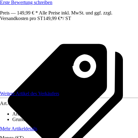
Erste Bewertung schreiben
Preis — 149,99 € * Alle Preise inkl. MwSt. und ggf. zzgl.
Versandkosten pro ST
149,99 €
*
/
ST
Weitere Artikel des Verkäufers
Art.-Nr.
12586531
Artikeltyp
:
Werkbank
Grundfarbe
:
Schwarz
Mehr Artikeldetails
Menge (ST)