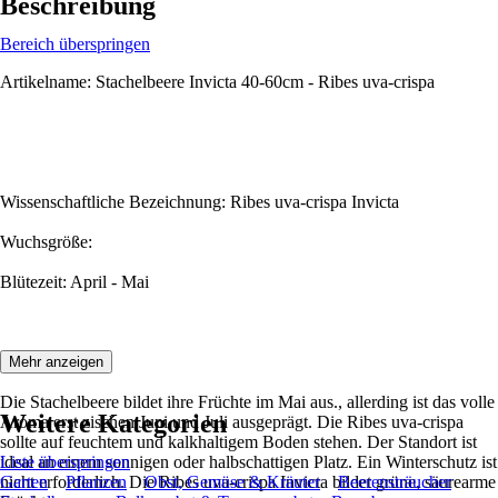
Beschreibung
Bereich überspringen
Artikelname: Stachelbeere Invicta 40-60cm - Ribes uva-crispa
Wissenschaftliche Bezeichnung: Ribes uva-crispa Invicta
Wuchsgröße:
Blütezeit: April - Mai
Beschreibung:
Mehr anzeigen
Die Stachelbeere bildet ihre Früchte im Mai aus., allerding ist das volle
Weitere Kategorien
Aroma erst zischen Juni und Juli ausgeprägt. Die Ribes uva-crispa
sollte auf feuchtem und kalkhaltigem Boden stehen. Der Standort ist
ideal an einem sonnigen oder halbschattigen Platz. Ein Winterschutz ist
Liste überspringen
nicht erforderlich. Die Ribes uva-crispa Invicta bildet grüne, säurearme
Garten
Pflanzen
Obst, Gemüse & Kräuter
Beerensträucher