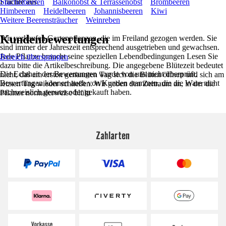
Früchte aus.
Stachelbeeren
Balkonobst & Terrassenobst
Brombeeren
Himbeeren
Heidelbeeren
Johannisbeeren
Kiwi
Weitere Beerensträucher
Weinreben
Kundenbewertungen
Wir verkaufen Gartenpflanzen, die im Freiland gezogen werden. Sie
sind immer der Jahreszeit entsprechend ausgetrieben und gewachsen.
Jede Pflanze braucht seine speziellen Lebendbedingungen Lesen Sie
Bereich überspringen
dazu bitte die Artikelbeschreibung. Die angegebene Blütezeit bedeutet
Die Echtheit der Bewertungen wurde von uns nicht überprüft.
nicht, das am ersten genannten Tag sich die Blüten öffnen und sich am
Bewertungen können auch von Kunden stammen, die die Ware nicht
letzten Tag wieder schließen. Wir geben den Zeitraum an, in der die
nachweislich genutzt oder gekauft haben.
Pflanze normalerweise blüht
Zahlarten