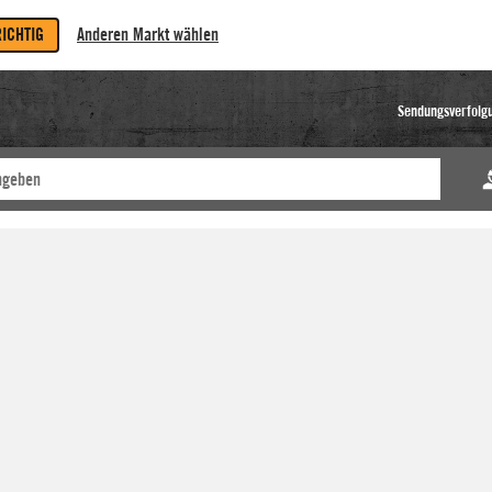
RICHTIG
Anderen Markt wählen
Sendungsverfolg