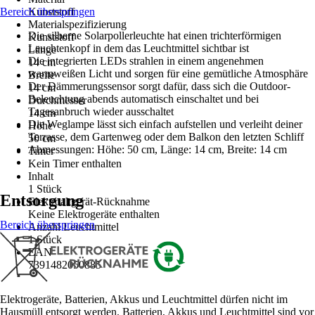
Bereich überspringen
Kunststoff
Materialspezifizierung
Die silberne Solarpollerleuchte hat einen trichterförmigen
Kunststoff
Leuchtenkopf in dem das Leuchtmittel sichtbar ist
Länge
Die integrierten LEDs strahlen in einem angenehmen
14 cm
warmweißen Licht und sorgen für eine gemütliche Atmosphäre
Breite
Der Dämmerungssensor sorgt dafür, dass sich die Outdoor-
14 cm
Beleuchtung abends automatisch einschaltet und bei
Durchmesser
Tagesanbruch wieder ausschaltet
14 cm
Die Weglampe lässt sich einfach aufstellen und verleiht deiner
Höhe
Terrasse, dem Gartenweg oder dem Balkon den letzten Schliff
50 cm
Abmessungen: Höhe: 50 cm, Länge: 14 cm, Breite: 14 cm
Timer
Kein Timer enthalten
Inhalt
1 Stück
Entsorgung
Elektroaltgerät-Rücknahme
Keine Elektrogeräte enthalten
Bereich überspringen
Anzahl Leuchtmittel
1 Stück
EAN
7391482050885
Elektrogeräte, Batterien, Akkus und Leuchtmittel dürfen nicht im
Hausmüll entsorgt werden. Batterien, Akkus und Leuchtmittel sind vor