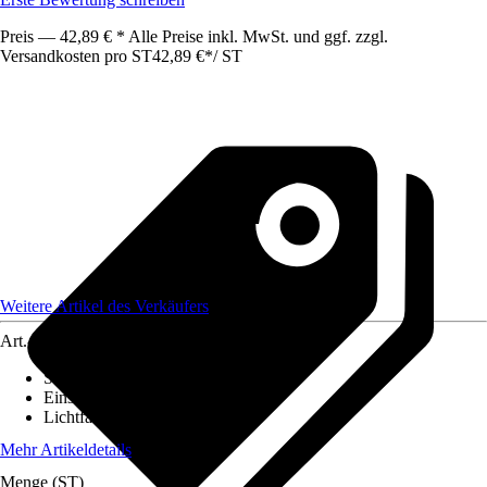
Preis — 42,89 € * Alle Preise inkl. MwSt. und ggf. zzgl.
Versandkosten pro ST
42,89 €
*
/
ST
Weitere Artikel des Verkäufers
Art.-Nr.
12651178
Stromversorgung
:
-
Einsatzbereich
:
Innen
Lichtfarbe
:
Warmweiß
Mehr Artikeldetails
Menge (ST)