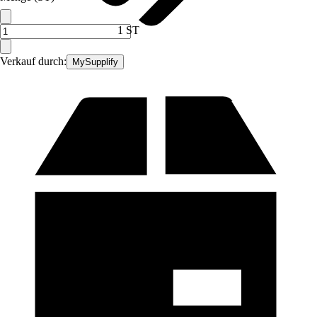
1 ST
Verkauf durch:
MySupplify