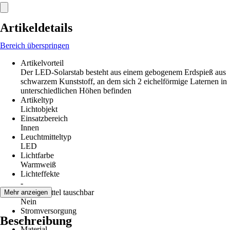
Artikeldetails
Bereich überspringen
Artikelvorteil
Der LED-Solarstab besteht aus einem gebogenem Erdspieß aus
schwarzem Kunststoff, an dem sich 2 eichelförmige Laternen in
unterschiedlichen Höhen befinden
Artikeltyp
Lichtobjekt
Einsatzbereich
Innen
Leuchtmitteltyp
LED
Lichtfarbe
Warmweiß
Lichteffekte
-
Leuchtmittel tauschbar
Mehr anzeigen
Nein
Stromversorgung
Beschreibung
-
Material