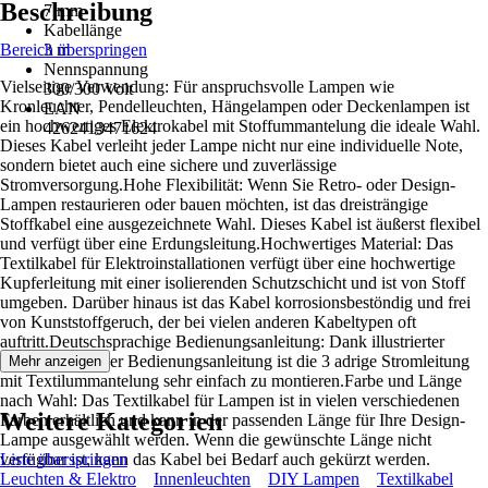
Beschreibung
7 mm
Kabellänge
Bereich überspringen
3 m
Nennspannung
Vielseitige Verwendung: Für anspruchsvolle Lampen wie
300/300 Volt
Kronleuchter, Pendelleuchten, Hängelampen oder Deckenlampen ist
EAN
ein hochwertiges Elektrokabel mit Stoffummantelung die ideale Wahl.
4262413471624
Dieses Kabel verleiht jeder Lampe nicht nur eine individuelle Note,
sondern bietet auch eine sichere und zuverlässige
Stromversorgung.Hohe Flexibilität: Wenn Sie Retro- oder Design-
Lampen restaurieren oder bauen möchten, ist das dreisträngige
Stoffkabel eine ausgezeichnete Wahl. Dieses Kabel ist äußerst flexibel
und verfügt über eine Erdungsleitung.Hochwertiges Material: Das
Textilkabel für Elektroinstallationen verfügt über eine hochwertige
Kupferleitung mit einer isolierenden Schutzschicht und ist von Stoff
umgeben. Darüber hinaus ist das Kabel korrosionsbestöndig und frei
von Kunststoffgeruch, der bei vielen anderen Kabeltypen oft
auftritt.Deutschsprachige Bedienungsanleitung: Dank illustrierter
deutschsprachiger Bedienungsanleitung ist die 3 adrige Stromleitung
Mehr anzeigen
mit Textilummantelung sehr einfach zu montieren.Farbe und Länge
nach Wahl: Das Textilkabel für Lampen ist in vielen verschiedenen
Weitere Kategorien
Farben erhältlich und kann in der passenden Länge für Ihre Design-
Lampe ausgewählt werden. Wenn die gewünschte Länge nicht
verfügbar ist, kann das Kabel bei Bedarf auch gekürzt werden.
Liste überspringen
Leuchten & Elektro
Innenleuchten
DIY Lampen
Textilkabel