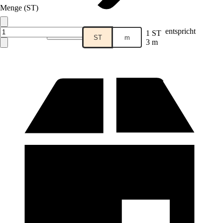
Menge (ST)
entspricht
1 ST
Verkauf durch:
Hanseatic Brands
ST
m
3 m