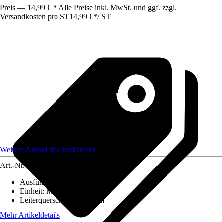
Preis — 14,99 € * Alle Preise inkl. MwSt. und ggf. zzgl.
Versandkosten pro ST
14,99 €
*
/
ST
Weitere Artikel des Verkäufers
Art.-Nr.
12618816
Ausführung
:
Aderleitung
Einheit
:
Meter
Leiterquerschnitt
:
0,75 mm
Mehr Artikeldetails