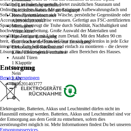
vollständig in Italien hergestellt, bietet zusätzlichen Stauraum und
Im Lieferumfang enthalten
Ordnung in jedem Raum. Mit großzügigem Aufbewahrungsfach und
Duschkabinenabzieher mit Saugnapf
Soft-Close- System lassen sich Wäsche, persönliche Gegenstände oder
Herstellerartikelnummer
Accessoires sicher und leise verstauen. Gefertigt aus FSC-zertifizierten
A2090602000047
Spanplatten, überzeugt die Truhe durch Stabilität, Nachhaltigkeit und
Montageart
hochwertige Verarbeitung. Große Auswahl der Materialien und
Vormontiert
sorgfältige Fertigung mit Liebe zum Detail. Mit den Maßen 90 cm
Hinweis zur Entsorgung
breit, 45 cm hoch und 45 cm tief lässt sie sich problemlos in jede Ecke
Bitte beachte die Hinweise zur Entsorgung
integrieren. Zum Selbstaufbau und einfach zu montieren – die clevere
Elektroaltgerät-Rücknahme
Lösung für funktionalen Stauraum in allen Bereichen des Hauses.
Keine Elektrogeräte enthalten
Anzahl Türen
1 Klapptür
Entsorgung
Beleuchtung
Nein
Bereich überspringen
EAN
8056201403777
Elektrogeräte, Batterien, Akkus und Leuchtmittel dürfen nicht im
Hausmüll entsorgt werden. Batterien, Akkus und Leuchtmittel sind vor
der Entsorgung aus dem Gerät zu entnehmen, sofern dies
zerstörungsfrei möglich ist. Mehr Informationen findest Du bei unseren
Entsorgungsservices
.