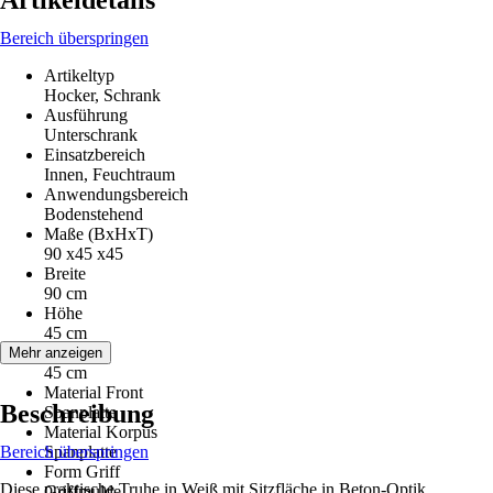
Artikeldetails
Bereich überspringen
Artikeltyp
Hocker, Schrank
Ausführung
Unterschrank
Einsatzbereich
Innen, Feuchtraum
Anwendungsbereich
Bodenstehend
Maße (BxHxT)
90 x45 x45
Breite
90 cm
Höhe
45 cm
Tiefe
Mehr anzeigen
45 cm
Material Front
Beschreibung
Spanplatte
Material Korpus
Bereich überspringen
Spanplatte
Form Griff
Diese praktische Truhe in Weiß mit Sitzfläche in Beton-Optik,
Griffmulde