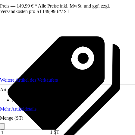
Preis — 149,99 € * Alle Preise inkl. MwSt. und ggf. zzgl.
Versandkosten pro ST
149,99 €
*
/
ST
Weitere Artikel des Verkäufers
Art.-Nr.
12578466
Maße (BxHxT)
:
90 x45 x45
Mehr Artikeldetails
Menge (ST)
1 ST