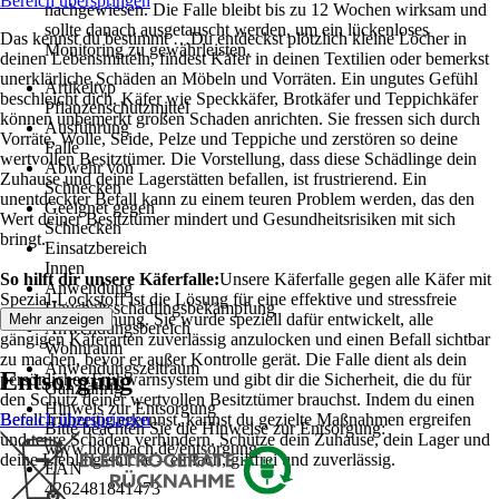
Bereich überspringen
nachgewiesen. Die Falle bleibt bis zu 12 Wochen wirksam und
sollte danach ausgetauscht werden, um ein lückenloses
Das kennst du bestimmt …Du entdeckst plötzlich kleine Löcher in
Monitoring zu gewährleisten.
deinen Lebensmitteln, findest Käfer in deinen Textilien oder bemerkst
unerklärliche Schäden an Möbeln und Vorräten. Ein ungutes Gefühl
Artikeltyp
beschleicht dich. Käfer wie Speckkäfer, Brotkäfer und Teppichkäfer
Pflanzenschutzmittel
können unbemerkt großen Schaden anrichten. Sie fressen sich durch
Ausführung
Vorräte, Wolle, Seide, Pelze und Teppiche und zerstören so deine
Falle
wertvollen Besitztümer. Die Vorstellung, dass diese Schädlinge dein
Abwehr von
Zuhause und deine Lagerstätten befallen, ist frustrierend. Ein
Schnecken
unentdeckter Befall kann zu einem teuren Problem werden, das den
Geeignet gegen
Wert deiner Besitztümer mindert und Gesundheitsrisiken mit sich
Schnecken
bringt.
Einsatzbereich
Innen
So hilft dir unsere Käferfalle:
Unsere Käferfalle gegen alle Käfer mit
Anwendung
Spezial-Lockstoff ist die Lösung für eine effektive und stressfreie
Haushaltsschädlingsbekämpfung
Befallsüberwachung. Sie wurde speziell dafür entwickelt, alle
Mehr anzeigen
Anwendungsbereich
gängigen Käferarten zuverlässig anzulocken und einen Befall sichtbar
Wohnraum
zu machen, bevor er außer Kontrolle gerät. Die Falle dient als dein
Anwendungszeitraum
Entsorgung
persönliches Frühwarnsystem und gibt dir die Sicherheit, die du für
Ganzjährig
den Schutz deiner wertvollen Besitztümer brauchst. Indem du einen
Hinweis zur Entsorgung
Befall frühzeitig erkennst, kannst du gezielte Maßnahmen ergreifen
Bereich überspringen
Bitte beachten Sie die Hinweise zur Entsorgung:
und teure Schäden verhindern. Schütze dein Zuhause, dein Lager und
www.hornbach.de/entsorgung
deine Lieblingsstücke – einfach, giftfrei und zuverlässig.
EAN
4262481841473