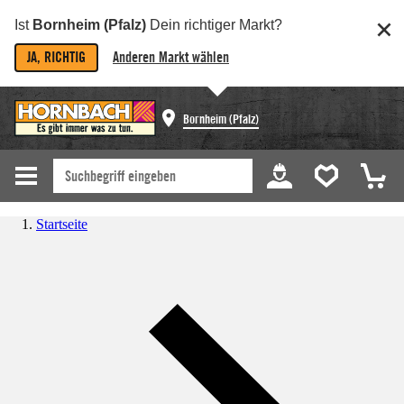
Ist
Bornheim (Pfalz)
Dein richtiger Markt?
JA, RICHTIG
Anderen Markt wählen
Bornheim (Pfalz)
Startseite