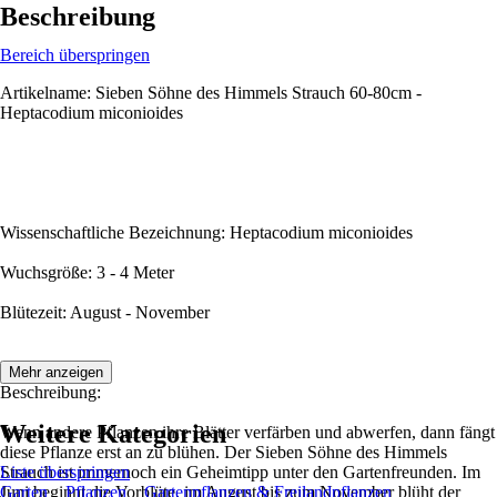
Beschreibung
Bereich überspringen
Artikelname: Sieben Söhne des Himmels Strauch 60-80cm -
Heptacodium miconioides
Wissenschaftliche Bezeichnung: Heptacodium miconioides
Wuchsgröße: 3 - 4 Meter
Blütezeit: August - November
Mehr anzeigen
Beschreibung:
Weitere Kategorien
Wenn andere Pflanzen ihre Blätter verfärben und abwerfen, dann fängt
diese Pflanze erst an zu blühen. Der Sieben Söhne des Himmels
Strauch ist immernoch ein Geheimtipp unter den Gartenfreunden. Im
Liste überspringen
Juni beginnt die Vorblüte, im August bis zum November blüht der
Garten
Pflanzen
Gartenpflanzen & Freilandpflanzen