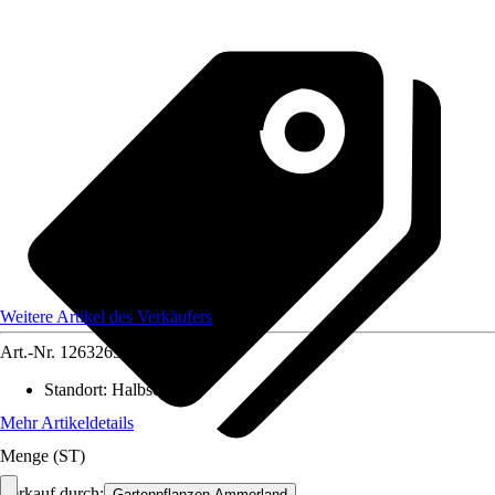
Weitere Artikel des Verkäufers
Art.-Nr.
12632656
Standort
:
Halbschatten
Mehr Artikeldetails
Menge (ST)
Verkauf durch:
Gartenpflanzen Ammerland