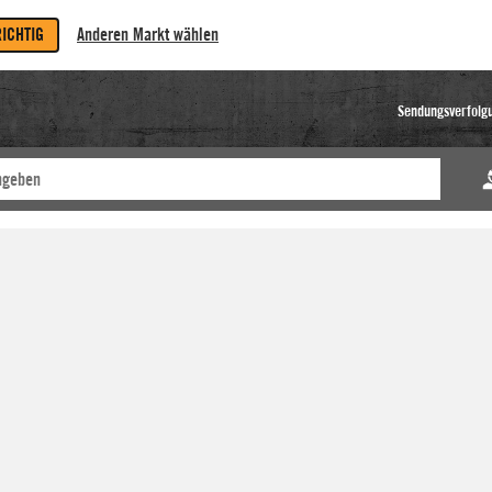
RICHTIG
Anderen Markt wählen
Sendungsverfolg